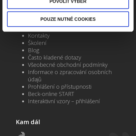
POVOLIT VÝBĚR
POUZE NUTNÉ COOKIES
Důležité odkazy
Kontakty
Školení
Blog
Často kladené dotazy
Všeobecné obchodní podmínky
Informace o zpracování osobních
údajů
Prohlášení o přístupnosti
Beck-online START
Interaktivní vzory – přihlášení
Kam dál