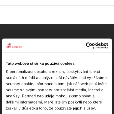
Odebírejte Beck-online
NEWS
Tato webová stránka používá cookies
K personalizaci obsahu a reklam, poskytování funkcí
sociálních médií a analýze naší návštěvnosti využíváme
Dostávejte od nás pravidelný měsíční souhrn
soubory cookie. Informace o tom, jak náš web používáte,
toho nejpopulárnějšího obsahu.
sdílíme se svými partnery pro sociální média, inzerci a
analýzy. Partneři tyto údaje mohou zkombinovat s
dalšími informacemi, které jste jim poskytli nebo které
získali v důsledku toho, že používáte jejich služby.