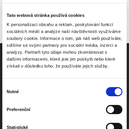
Tato webová stránka používá cookies
K personalizaci obsahu a reklam, poskytování funkcí
sociálních médií a analýze naší návštěvnosti využíváme
soubory cookie. Informace o tom, jak náš web používáte,
sdílíme se svými partnery pro sociální média, inzerci a
analýzy. Partneři tyto údaje mohou zkombinovat s
dalšími informacemi, které jste jim poskytli nebo které
získali v důsledku toho, že používáte jejich služby.
Odebírejte Beck-online
Výběr
NEWS
Nutné
souhlasu
Dostávejte od nás pravidelný měsíční souhrn
Preferenční
toho nejpopulárnějšího obsahu.
Statistické