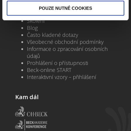
Důležité odkazy
POUZE NUTNÉ COOKIES
Kontakty
Školení
Blog
Často kladené dotazy
Všeobecné obchodní podmínky
Informace o zpracování osobních
údajů
Prohlášení o přístupnosti
Beck-online START
Interaktivní vzory – přihlášení
Kam dál