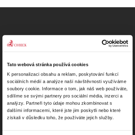
Odebírejte Beck-online
NEWS
Tato webová stránka používá cookies
Dostávejte od nás pravidelný měsíční souhrn
K personalizaci obsahu a reklam, poskytování funkcí
sociálních médií a analýze naší návštěvnosti využíváme
toho nejpopulárnějšího obsahu.
soubory cookie. Informace o tom, jak náš web používáte,
sdílíme se svými partnery pro sociální média, inzerci a
analýzy. Partneři tyto údaje mohou zkombinovat s
dalšími informacemi, které jste jim poskytli nebo které
získali v důsledku toho, že používáte jejich služby.
Beru na vědomí
zpracování osobních údajů