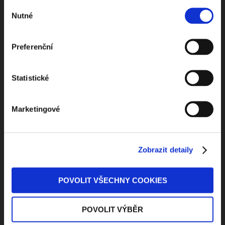
ODEBÍRAT NEWSLETTER
Výběr
Nutné
souhlasu
Preferenční
Statistické
Marketingové
Kontaktuje nás
Jungmannova 34, 110 00 Praha
Zobrazit detaily
+420 733 661 882
POVOLIT VŠECHNY COOKIES
beck-online@beck.cz
POVOLIT VÝBĚR