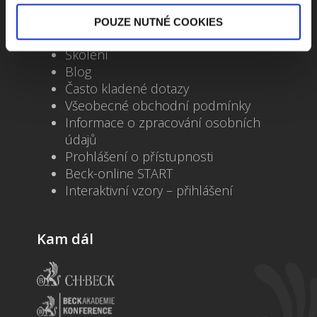
Důležité odkazy
POUZE NUTNÉ COOKIES
Kontakty
Školení
Blog
Často kladené dotazy
Všeobecné obchodní podmínky
Informace o zpracování osobních
údajů
Prohlášení o přístupnosti
Beck-online START
Interaktivní vzory – přihlášení
Kam dál