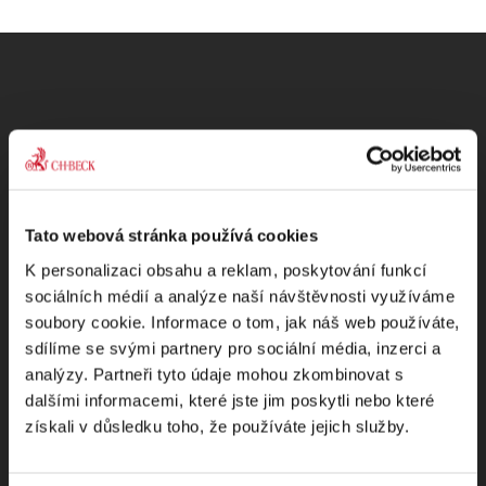
Odebírejte Beck-online
NEWS
Tato webová stránka používá cookies
K personalizaci obsahu a reklam, poskytování funkcí
Dostávejte od nás pravidelný měsíční souhrn
sociálních médií a analýze naší návštěvnosti využíváme
toho nejpopulárnějšího obsahu.
soubory cookie. Informace o tom, jak náš web používáte,
sdílíme se svými partnery pro sociální média, inzerci a
analýzy. Partneři tyto údaje mohou zkombinovat s
dalšími informacemi, které jste jim poskytli nebo které
získali v důsledku toho, že používáte jejich služby.
Beru na vědomí
zpracování osobních údajů