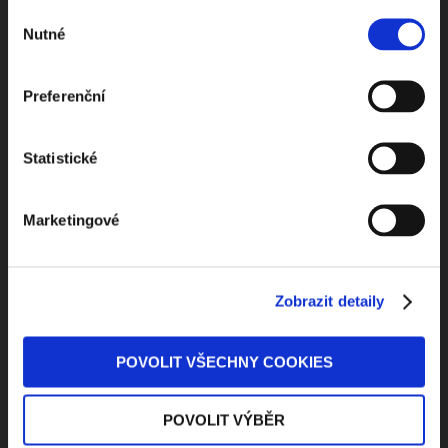
ODEBÍRAT NEWSLETTER
Výběr
Nutné
souhlasu
Preferenční
Statistické
Marketingové
Kontaktuje nás
Jungmannova 34, 110 00 Praha
Zobrazit detaily
+420 733 661 882
POVOLIT VŠECHNY COOKIES
beck-online@beck.cz
POVOLIT VÝBĚR