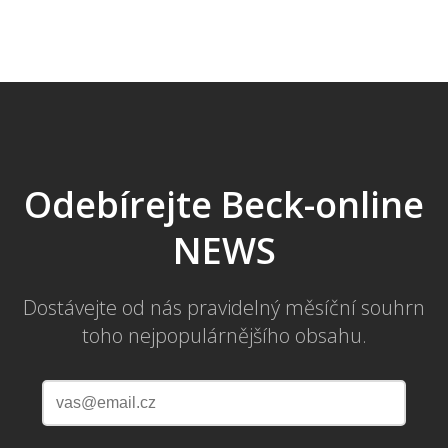
Odebírejte Beck-online
NEWS
Dostávejte od nás pravidelný měsíční souhrn
toho nejpopulárnějšího obsahu.