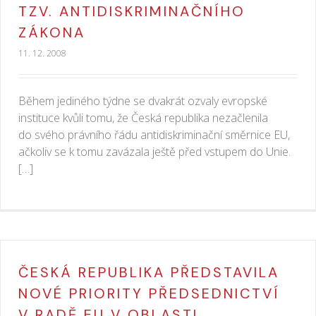
TZV. ANTIDISKRIMINAČNÍHO
ZÁKONA
11. 12. 2008
Během jediného týdne se dvakrát ozvaly evropské
instituce kvůli tomu, že Česká republika nezačlenila
do svého právního řádu antidiskriminační směrnice EU,
ačkoliv se k tomu zavázala ještě před vstupem do Unie.
[…]
ČESKÁ REPUBLIKA PŘEDSTAVILA
NOVÉ PRIORITY PŘEDSEDNICTVÍ
V RADĚ EU V OBLASTI