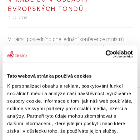
EVROPSKÝCH FONDŮ
2. 12. 2008
V rámci posledního dne jednání konference ministrů
evropských zemí zodpovědných za regionální rozvoj
představil 1. místopředseda vlády a ministr pro místní
rozvoj Jiří Čunek nové priority ČR v oblasti finanční
podpory z evropských fondů. […]
Tato webová stránka používá cookies
K personalizaci obsahu a reklam, poskytování funkcí
sociálních médií a analýze naší návštěvnosti využíváme
soubory cookie. Informace o tom, jak náš web používáte,
sdílíme se svými partnery pro sociální média, inzerci a
SPUŠTĚNÍ EVROPSKÉ DIGITÁLNÍ
analýzy. Partneři tyto údaje mohou zkombinovat s
KNIHOVNY „EUROPEANA"
dalšími informacemi, které jste jim poskytli nebo které
získali v důsledku toho, že používáte jejich služby.
2. 12. 2008