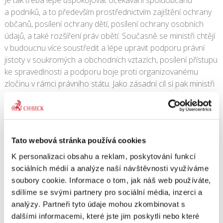
a podniků, a to především prostřednictvím zajištění ochrany
občanů, posílení ochrany dětí, posílení ochrany osobních
údajů, a také rozšíření práv obětí. Současně se ministři chtějí
v budoucnu více soustředit a lépe upravit podporu právní
jistoty v soukromých a obchodních vztazích, posílení přístupu
ke spravedlnosti a podporu boje proti organizovanému
zločinu v rámci právního státu. Jako zásadní cíl si pak ministři
stanovili otevření Evropy světu rozvojem její vnější politiky.
Celou zprávu lze nalézt na internetových stránkách
Ministerstva spravedlnosti.
Tato webová stránka používá cookies
1. 12. 2008
|
OBSAH
K personalizaci obsahu a reklam, poskytování funkcí
sociálních médií a analýze naší návštěvnosti využíváme
soubory cookie. Informace o tom, jak náš web používáte,
sdílíme se svými partnery pro sociální média, inzerci a
Share This Story, Choose Your Platform!
analýzy. Partneři tyto údaje mohou zkombinovat s
dalšími informacemi, které jste jim poskytli nebo které