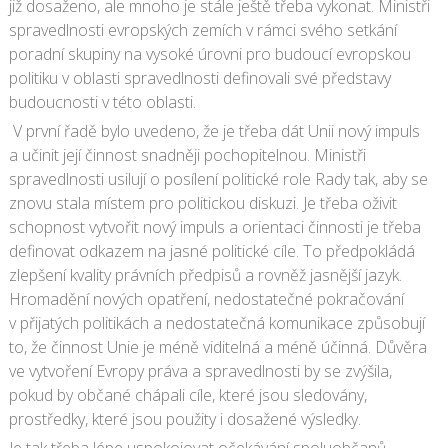
již dosaženo, ale mnoho je stále ještě třeba vykonat. Ministři
spravedlnosti evropských zemích v rámci svého setkání
poradní skupiny na vysoké úrovni pro budoucí evropskou
politiku v oblasti spravedlnosti definovali své představy
budoucnosti v této oblasti.
V první řadě bylo uvedeno, že je třeba dát Unii nový impuls
a učinit její činnost snadněji pochopitelnou. Ministři
spravedlnosti usilují o posílení politické role Rady tak, aby se
znovu stala místem pro politickou diskuzi. Je třeba oživit
schopnost vytvořit nový impuls a orientaci činnosti je třeba
definovat odkazem na jasné politické cíle. To předpokládá
zlepšení kvality právních předpisů a rovněž jasnější jazyk.
Hromadění nových opatření, nedostatečné pokračování
v přijatých politikách a nedostatečná komunikace způsobují
to, že činnost Unie je méně viditelná a méně účinná. Důvěra
ve vytvoření Evropy práva a spravedlnosti by se zvýšila,
pokud by občané chápali cíle, které jsou sledovány,
prostředky, které jsou použity i dosažené výsledky.
Je tak třeba lépe uspokojovat očekávání spoluobčanů