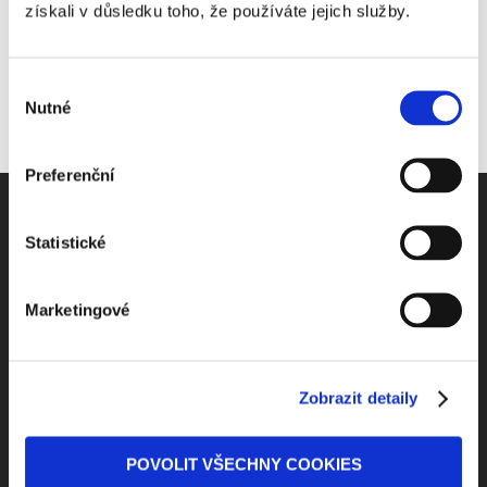
získali v důsledku toho, že používáte jejich služby.
Výběr
Nutné
souhlasu
Preferenční
Statistické
Odebírejte Beck-online
Marketingové
NEWS
Zobrazit detaily
Dostávejte od nás pravidelný měsíční souhrn
toho nejpopulárnějšího obsahu.
POVOLIT VŠECHNY COOKIES