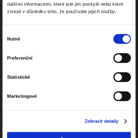
dalšími informacemi, které jste jim poskytli nebo které
toho nejpopulárnějšího obsahu.
získali v důsledku toho, že používáte jejich služby.
Výběr
Nutné
souhlasu
Beru na vědomí
zpracování osobních údajů
Preferenční
ODEBÍRAT NEWSLETTER
Statistické
Marketingové
Zobrazit detaily
Kontaktuje nás