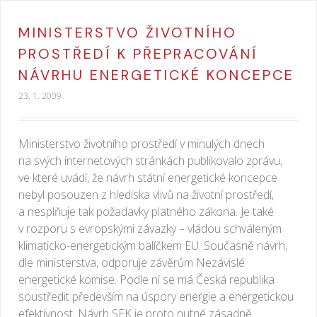
MINISTERSTVO ŽIVOTNÍHO
PROSTŘEDÍ K PŘEPRACOVÁNÍ
NÁVRHU ENERGETICKÉ KONCEPCE
23. 1. 2009
Ministerstvo životního prostředí v minulých dnech
na svých internetových stránkách publikovalo zprávu,
ve které uvádí, že návrh státní energetické koncepce
nebyl posouzen z hlediska vlivů na životní prostředí,
a nesplňuje tak požadavky platného zákona. Je také
v rozporu s evropskými závazky – vládou schváleným
klimaticko-energetickým balíčkem EU. Současně návrh,
dle ministerstva, odporuje závěrům Nezávislé
energetické komise. Podle ní se má Česká republika
soustředit především na úspory energie a energetickou
efektivnost. Návrh SEK je proto nutné zásadně