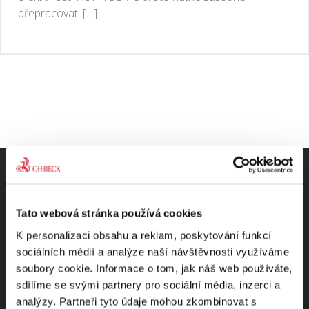
přepracovat. […]
Tato webová stránka používá cookies
Odebírejte Beck-online
K personalizaci obsahu a reklam, poskytování funkcí
sociálních médií a analýze naší návštěvnosti využíváme
NEWS
soubory cookie. Informace o tom, jak náš web používáte,
sdílíme se svými partnery pro sociální média, inzerci a
Dostávejte od nás pravidelný měsíční souhrn
analýzy. Partneři tyto údaje mohou zkombinovat s