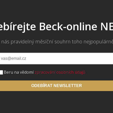
bírejte Beck-online 
 nás pravidelný měsíční souhrn toho nejpopulárn
Beru na vědomí
zpracování osobních údajů
ODEBÍRAT NEWSLETTER