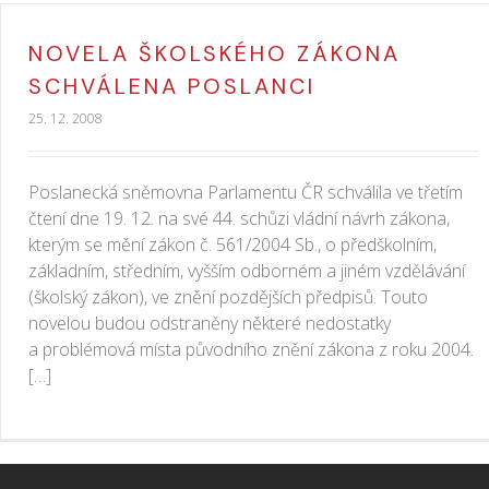
NOVELA ŠKOLSKÉHO ZÁKONA
SCHVÁLENA POSLANCI
25. 12. 2008
Poslanecká sněmovna Parlamentu ČR schválila ve třetím
čtení dne 19. 12. na své 44. schůzi vládní návrh zákona,
kterým se mění zákon č. 561/2004 Sb., o předškolním,
základním, středním, vyšším odborném a jiném vzdělávání
(školský zákon), ve znění pozdějších předpisů. Touto
novelou budou odstraněny některé nedostatky
a problémová místa původního znění zákona z roku 2004.
[…]