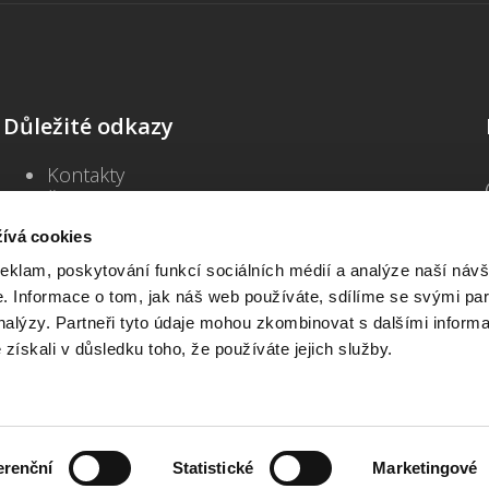
Důležité odkazy
Kontakty
Školení
Blog
ívá cookies
Často kladené dotazy
reklam, poskytování funkcí sociálních médií a analýze naší návš
Všeobecné obchodní podmínky
 Informace o tom, jak náš web používáte, sdílíme se svými par
Informace o zpracování osobních údajů
analýzy. Partneři tyto údaje mohou zkombinovat s dalšími inform
Prohlášení o přístupnosti
é získali v důsledku toho, že používáte jejich služby.
Beck-online START
Interaktivní vzory – přihlášení
erenční
Statistické
Marketingové