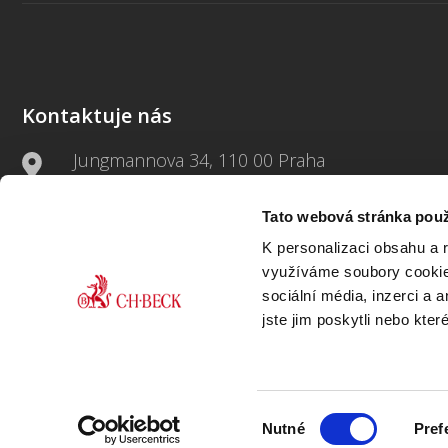
Kontaktuje nás
Jungmannova 34, 110 00 Praha
+420 733 661 882
Tato webová stránka použ
K personalizaci obsahu a 
beck-online@beck.cz
využíváme soubory cookie.
sociální média, inzerci a 
jste jim poskytli nebo kter
Výběr
Nutné
Pref
souhlasu