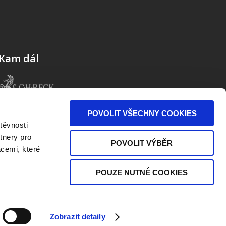
Kam dál
POVOLIT VŠECHNY COOKIES
těvnosti
tnery pro
POVOLIT VÝBĚR
acemi, které
POUZE NUTNÉ COOKIES
Zobrazit detaily