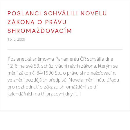
POSLANCI SCHVÁLILI NOVELU
ZÁKONA O PRÁVU
SHROMAŽĎOVACÍM
16. 6. 2009
Poslanecká sněmovna Parlamentu ČR schválila dne
12. 6. na své 59. schůzi vládní návrh zákona, kterým se
mění zákon č. 84/1990 Sb., o právu shromažďovacím,
ve znění pozdějších předpisů. Novela mění lhůtu úřadu
pro rozhodnutí o zákazu shromáždění ze tří
kalendářních na tři pracovní dny. […]