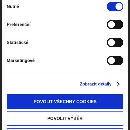
Výběr
Nutné
souhlasu
Preferenční
Statistické
Kontaktuje nás
Marketingové
Jungmannova 34, 110 00 Praha
Zobrazit detaily
+420 733 661 882
POVOLIT VŠECHNY COOKIES
beck-online@beck.cz
POVOLIT VÝBĚR
Důležité odkazy