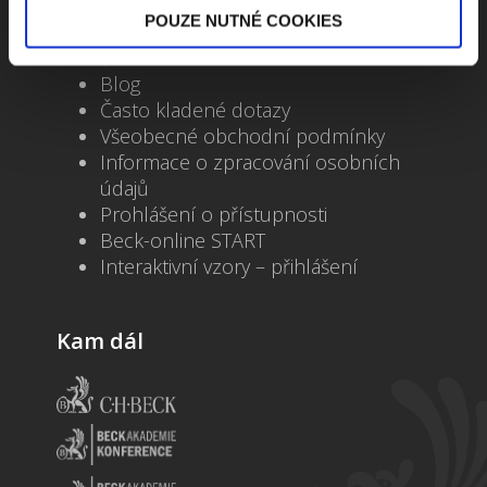
POUZE NUTNÉ COOKIES
Kontakty
Školení
Blog
Často kladené dotazy
Všeobecné obchodní podmínky
Informace o zpracování osobních
údajů
Prohlášení o přístupnosti
Beck-online START
Interaktivní vzory – přihlášení
Kam dál