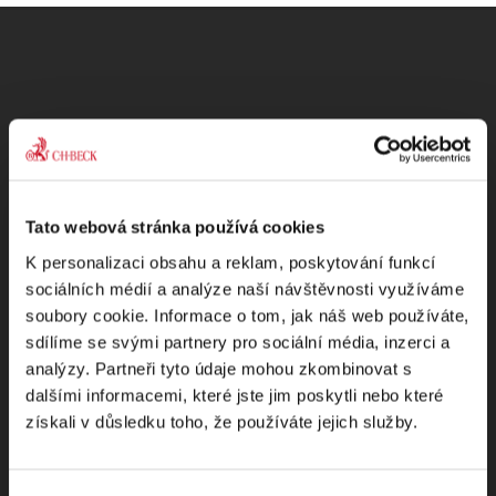
Odebírejte Beck-online
NEWS
Tato webová stránka používá cookies
Dostávejte od nás pravidelný měsíční souhrn
K personalizaci obsahu a reklam, poskytování funkcí
toho nejpopulárnějšího obsahu.
sociálních médií a analýze naší návštěvnosti využíváme
soubory cookie. Informace o tom, jak náš web používáte,
sdílíme se svými partnery pro sociální média, inzerci a
analýzy. Partneři tyto údaje mohou zkombinovat s
dalšími informacemi, které jste jim poskytli nebo které
Beru na vědomí
zpracování osobních údajů
získali v důsledku toho, že používáte jejich služby.
ODEBÍRAT NEWSLETTER