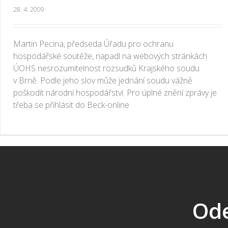
28. 4. 2009
Martin Pecina, předseda Úřadu pro ochranu
hospodářské soutěže, napadl na webových stránkách
ÚOHS nesrozumitelnost rozsudků Krajského soudu
v Brně. Podle jeho slov může jednání soudu vážně
poškodit národní hospodářství. Pro úplné znění zprávy je
třeba se přihlásit do Beck-online
Ode