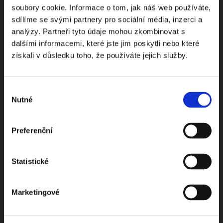
soubory cookie. Informace o tom, jak náš web používáte,
Odebírejte Beck-online
sdílíme se svými partnery pro sociální média, inzerci a
analýzy. Partneři tyto údaje mohou zkombinovat s
NEWS
dalšími informacemi, které jste jim poskytli nebo které
získali v důsledku toho, že používáte jejich služby.
Dostávejte od nás pravidelný měsíční souhrn
toho nejpopulárnějšího obsahu.
Výběr
Nutné
souhlasu
Preferenční
Beru na vědomí
zpracování osobních údajů
Statistické
ODEBÍRAT NEWSLETTER
Marketingové