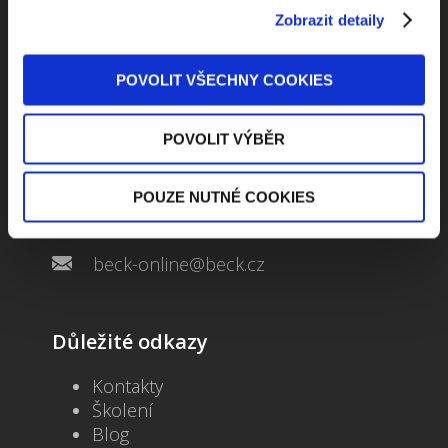
Zobrazit detaily
POVOLIT VŠECHNY COOKIES
Kontaktuje nás
POVOLIT VÝBĚR
Jungmannova 34, 110 00 Praha
POUZE NUTNÉ COOKIES
+420 733 661 882
beck-online@beck.cz
Důležité odkazy
Kontakty
Školení
Blog