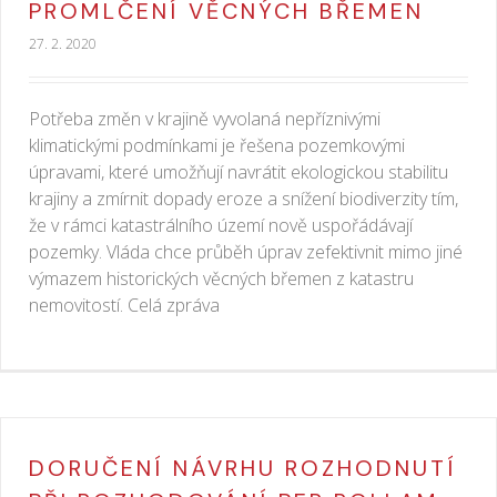
PROMLČENÍ VĚCNÝCH BŘEMEN
27. 2. 2020
Potřeba změn v krajině vyvolaná nepříznivými
klimatickými podmínkami je řešena pozemkovými
úpravami, které umožňují navrátit ekologickou stabilitu
krajiny a zmírnit dopady eroze a snížení biodiverzity tím,
že v rámci katastrálního území nově uspořádávají
pozemky. Vláda chce průběh úprav zefektivnit mimo jiné
výmazem historických věcných břemen z katastru
nemovitostí. Celá zpráva
DORUČENÍ NÁVRHU ROZHODNUTÍ