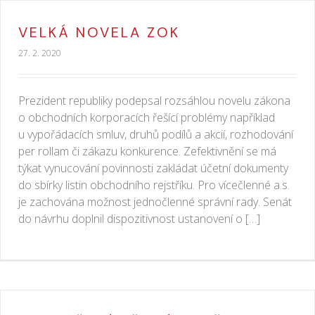
VELKÁ NOVELA ZOK
27. 2. 2020
Prezident republiky podepsal rozsáhlou novelu zákona
o obchodních korporacích řešící problémy například
u vypořádacích smluv, druhů podílů a akcií, rozhodování
per rollam či zákazu konkurence. Zefektivnění se má
týkat vynucování povinnosti zakládat účetní dokumenty
do sbírky listin obchodního rejstříku. Pro vícečlenné a.s.
je zachována možnost jednočlenné správní rady. Senát
do návrhu doplnil dispozitivnost ustanovení o […]