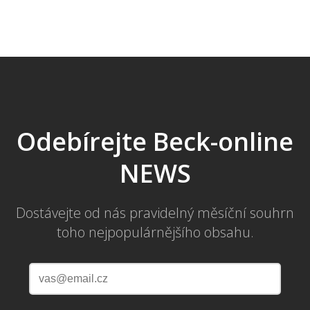
Odebírejte Beck-online
NEWS
Dostávejte od nás pravidelný měsíční souhrn
toho nejpopulárnějšího obsahu.