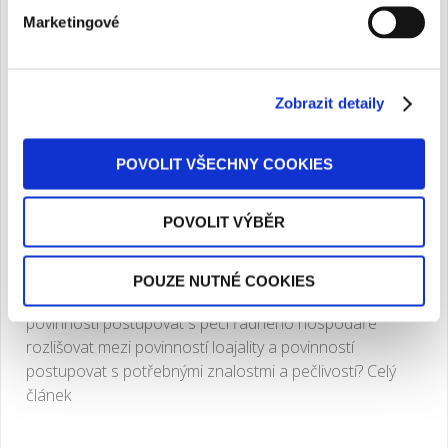
Marketingové
JE ROZDÍL MEZI POVINNOSTÍ
LOAJALITY A POVINNOSTÍ
POSTUPOVAT S PÉČÍ ŘÁDNÉHO
Zobrazit detaily
HOSPODÁŘE?
29. 1. 2020
POVOLIT VŠECHNY COOKIES
POVOLIT VÝBĚR
ObčZ stanoví, že členové volených orgánů kapitálových
společností jsou povinni postupovat s péčí řádného
hospodáře, tedy s nezbytnou loajalitou a potřebnými
POUZE NUTNÉ COOKIES
znalostmi a pečlivostí. Je přesto vhodné nadále v rámci
povinnosti postupovat s péčí řádného hospodáře
rozlišovat mezi povinností loajality a povinností
postupovat s potřebnými znalostmi a pečlivostí? Celý
článek