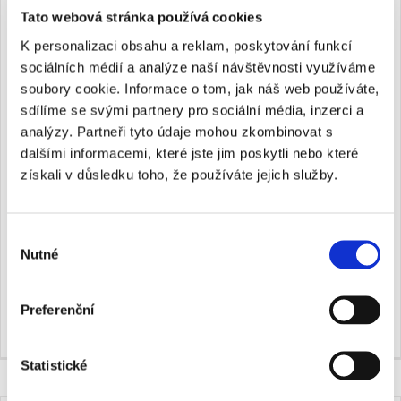
ZÁKAZ DVOJÍHO PŘIČÍTÁNÍ TÉŽE
Tato webová stránka používá cookies
OKOLNOSTI U MAJETKOVÝCH
K personalizaci obsahu a reklam, poskytování funkcí
TRESTNÝCH ČINŮ
sociálních médií a analýze naší návštěvnosti využíváme
soubory cookie. Informace o tom, jak náš web používáte,
29. 1. 2020
sdílíme se svými partnery pro sociální média, inzerci a
analýzy. Partneři tyto údaje mohou zkombinovat s
dalšími informacemi, které jste jim poskytli nebo které
Zásada ne bis in idem se projevuje i zákazem dvojího
získali v důsledku toho, že používáte jejich služby.
přičítání téže okolnosti při ukládání trestu. Tomáš Gřivna
a Hana Šimáňová ukazují, že toto pravidlo není
důsledně dodržováno při zohledňování obecných
Výběr
přitěžujících okolností v případě majetkových trestných
Nutné
souhlasu
činů. Některá rozhodnutí tak zpřísňují trest např.
za loupež proto, že se pachatel činu dopustil ze
ziskuchtivosti. […]
Preferenční
Statistické