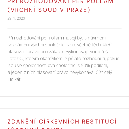
PŘI ROZHODOVÁNÍ PER ROLLAM
(VRCHNÍ SOUD V PRAZE)
29. 1. 2020
Při rozhodování per rollam musejí být s návrhem
seznámeni všichni společníci s.r.o. včetně těch, kteří
hlasovací právo pro zákaz nevykonávají. Soud řešil
i otázku, kterým okamžikem je přijato rozhodnutí, pokud
jsou ve společnosti dva společníci s 50% podílem,
a jeden z nich hlasovací právo nevykonává. Číst celý
judikát
ZDANĚNÍ CÍRKEVNÍCH RESTITUCÍ