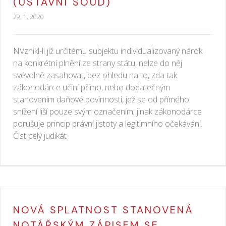
(ÚSTAVNÍ SOUD)
29. 1. 2020
NVznikl-li již určitému subjektu individualizovaný nárok
na konkrétní plnění ze strany státu, nelze do něj
svévolně zasahovat, bez ohledu na to, zda tak
zákonodárce učiní přímo, nebo dodatečným
stanovením daňové povinnosti, jež se od přímého
snížení liší pouze svým označením; jinak zákonodárce
porušuje princip právní jistoty a legitimního očekávání.
Číst celý judikát
NOVÁ SPLATNOST STANOVENÁ
NOTÁŘSKÝM ZÁPISEM SE