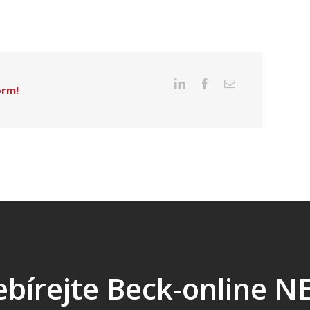
orm!
bírejte Beck-online 