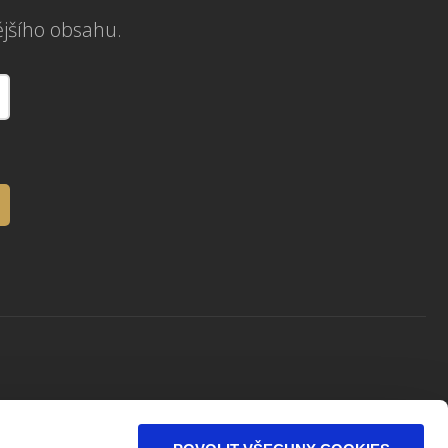
ějšího obsahu.
Kam dál