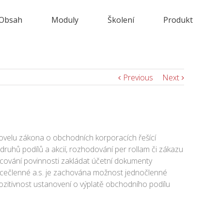
Obsah
Moduly
Školení
Produkt
Previous
Next
ovelu zákona o obchodních korporacích řešící
druhů podílů a akcií, rozhodování per rollam či zákazu
ucování povinnosti zakládat účetní dokumenty
 vícečlenné a.s. je zachována možnost jednočlenné
pozitivnost ustanovení o výplatě obchodního podílu