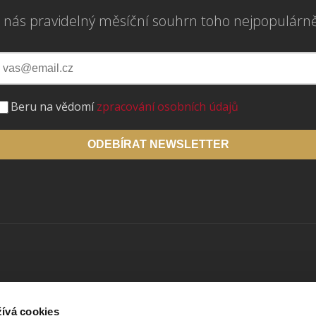
 nás pravidelný měsíční souhrn toho nejpopulárn
Beru na vědomí
zpracování osobních údajů
ODEBÍRAT NEWSLETTER
Důležité odkazy
ívá cookies