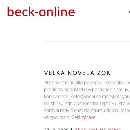
VELKÁ NOVELA ZOK
Prezident republiky podepsal rozsáhlou n
problémy například u vypořádacích smluv, 
konkurence. Zefektivnění se má týkat vyn
do sbírky listin obchodního rejstříku. Pro
správní rady. Senát do návrhu doplnil dis
ve spol. s.r.o.
Celá zpráva
27. 2. 2020
|
BECK-ONLINE NEWS