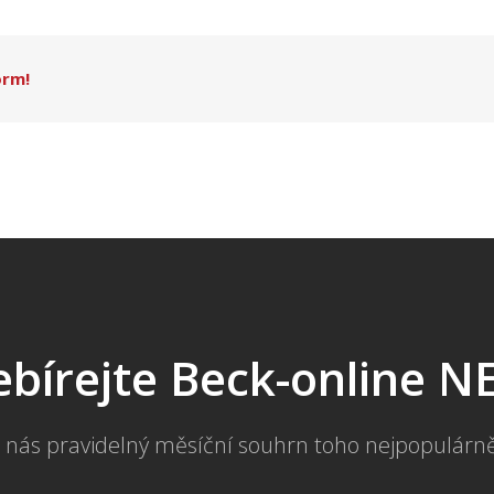
orm!
bírejte Beck-online 
 nás pravidelný měsíční souhrn toho nejpopulárn