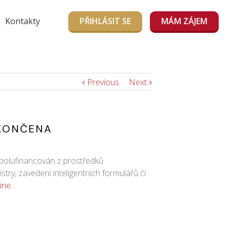
Kontakty
PŘIHLÁSIT SE
MÁM ZÁJEM
Previous
Next
OKONČENA
 spolufinancován z prostředků
ry, zavedení inteligentních formulářů či
line
.