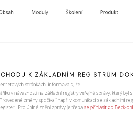
Obsah
Moduly
Školení
Produkt
ŘECHODU K ZÁKLADNÍM REGISTRŮM D
nternetových stránkách informovalo, že
říku v návaznosti na základní registry veřejné správy, který byl
vedené změny spočívají např. v komunikaci se základními regist
egister. Pro úplné znění zprávy je třeba
se přihlásit do Beck-on