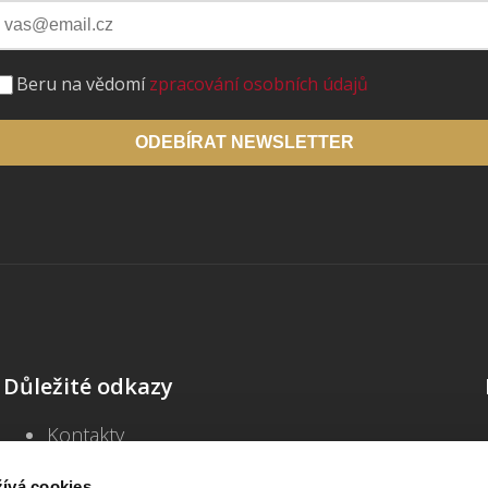
Beru na vědomí
zpracování osobních údajů
ODEBÍRAT NEWSLETTER
Důležité odkazy
Kontakty
Školení
Blog
ívá cookies