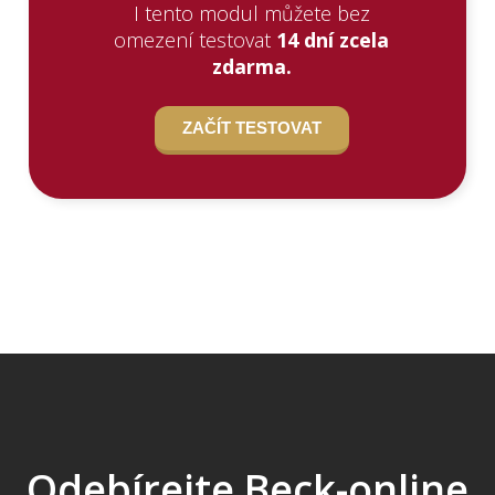
I tento modul můžete bez
omezení testovat
14 dní zcela
zdarma.
ZAČÍT TESTOVAT
Odebírejte Beck-online