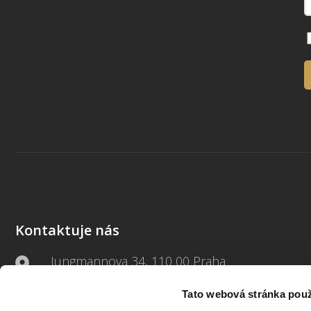
Kontaktuje nás
Jungmannova 34, 110 00 Praha
Tato webová stránka použ
+420 733 661 882