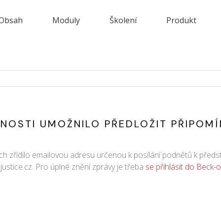
Obsah
Moduly
Školení
Produkt
NOSTI UMOŽNILO PŘEDLOŽIT PŘIPOMÍ
ech zřídilo emailovou adresu určenou k posílání podnětů k pře
ustice.cz. Pro úplné znění zprávy je třeba
se přihlásit do Beck-o