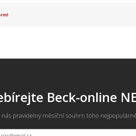
orm!
bírejte Beck-online 
 nás pravidelný měsíční souhrn toho nejpopulárn