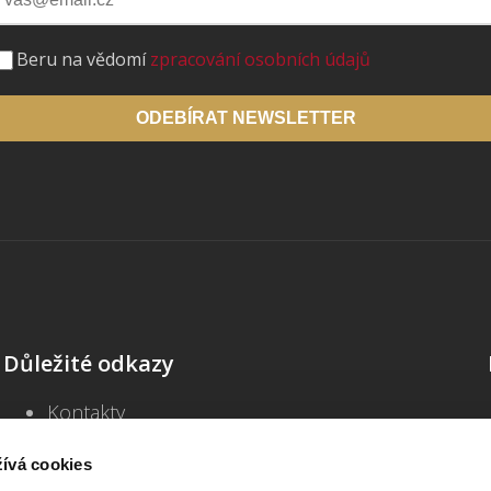
Beru na vědomí
zpracování osobních údajů
ODEBÍRAT NEWSLETTER
Důležité odkazy
Kontakty
Školení
Blog
ívá cookies