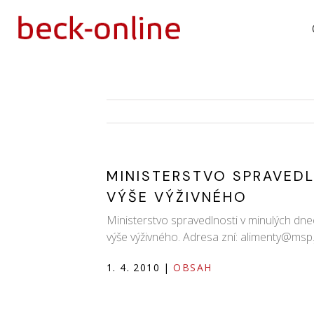
MINISTERSTVO SPRAVEDL
VÝŠE VÝŽIVNÉHO
Ministerstvo spravedlnosti v minulých dn
výše výživného. Adresa zní: alimenty@msp.j
1. 4. 2010
|
OBSAH