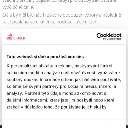
výdělečně činné.
Dále by měl být návrh zákona posouzen výbory a následně
také poslanci ve druhém a posléze i třetím čtení.
16. 7. 2012
|
OBSAH
Tato webová stránka používá cookies
Share This Story, Choose Your Platform!
K personalizaci obsahu a reklam, poskytování funkcí
sociálních médií a analýze naší návštěvnosti využíváme
soubory cookie. Informace o tom, jak náš web používáte,
sdílíme se svými partnery pro sociální média, inzerci a
analýzy. Partneři tyto údaje mohou zkombinovat s
dalšími informacemi, které jste jim poskytli nebo které
získali v důsledku toho, že používáte jejich služby.
Výběr