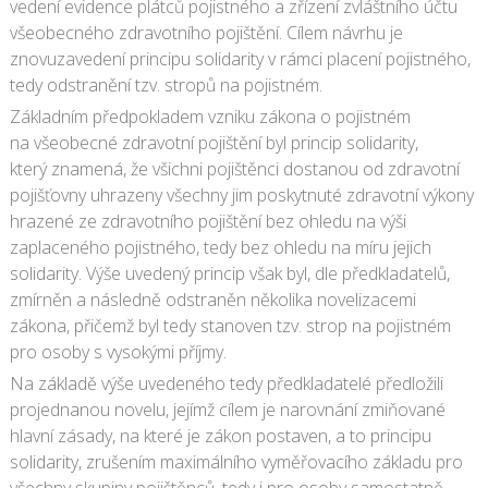
vedení evidence plátců pojistného a zřízení zvláštního účtu
všeobecného zdravotního pojištění. Cílem návrhu je
znovuzavedení principu solidarity v rámci placení pojistného,
tedy odstranění tzv. stropů na pojistném.
Základním předpokladem vzniku zákona o pojistném
na všeobecné zdravotní pojištění byl princip solidarity,
který znamená, že všichni pojištěnci dostanou od zdravotní
pojišťovny uhrazeny všechny jim poskytnuté zdravotní výkony
hrazené ze zdravotního pojištění bez ohledu na výši
zaplaceného pojistného, tedy bez ohledu na míru jejich
solidarity. Výše uvedený princip však byl, dle předkladatelů,
zmírněn a následně odstraněn několika novelizacemi
zákona, přičemž byl tedy stanoven tzv. strop na pojistném
pro osoby s vysokými příjmy.
Na základě výše uvedeného tedy předkladatelé předložili
projednanou novelu, jejímž cílem je narovnání zmiňované
hlavní zásady, na které je zákon postaven, a to principu
solidarity, zrušením maximálního vyměřovacího základu pro
všechny skupiny pojištěnců, tedy i pro osoby samostatně