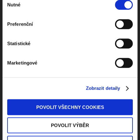
Nutné
souhlasu
Preferenční
Odebírejte Beck-online
Statistické
NEWS
Marketingové
Dostávejte od nás pravidelný měsíční souhrn
toho nejpopulárnějšího obsahu.
Zobrazit detaily
POVOLIT VŠECHNY COOKIES
Beru na vědomí
zpracování osobních údajů
POVOLIT VÝBĚR
ODEBÍRAT NEWSLETTER