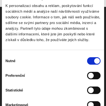
K personalizaci obsahu a reklam, poskytování funkcí
sociálních médií a analýze naší návštěvnosti využíváme
soubory cookie. Informace o tom, jak náš web používáte,
sdílíme se svými partnery pro sociální média, inzerci a
analýzy. Partneři tyto údaje mohou zkombinovat s
Odebírejte Beck-online
dalšími informacemi, které jste jim poskytli nebo které
získali v důsledku toho, že používáte jejich služby.
NEWS
Výběr
Dostávejte od nás pravidelný měsíční souhrn
Nutné
souhlasu
toho nejpopulárnějšího obsahu.
Preferenční
Statistické
Beru na vědomí
zpracování osobních údajů
Marketingové