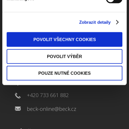
ODEBÍRAT NEWSLETTER
Zobrazit detaily
POVOLIT VŠECHNY COOKIES
POVOLIT VÝBĚR
Kontaktuje nás
POUZE NUTNÉ COOKIES
Jungmannova 34, 110 00 Praha
+420 733 661 882
beck-online@beck.cz