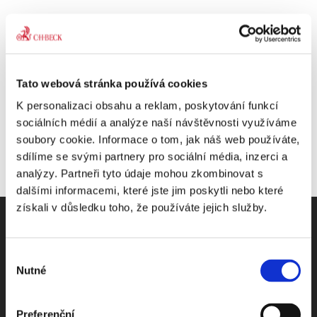
Share This Story, Choose Your Platform!
Tato webová stránka používá cookies
K personalizaci obsahu a reklam, poskytování funkcí
sociálních médií a analýze naší návštěvnosti využíváme
soubory cookie. Informace o tom, jak náš web používáte,
sdílíme se svými partnery pro sociální média, inzerci a
analýzy. Partneři tyto údaje mohou zkombinovat s
dalšími informacemi, které jste jim poskytli nebo které
získali v důsledku toho, že používáte jejich služby.
Výběr
Nutné
Odebírejte Beck-online
souhlasu
NEWS
Preferenční