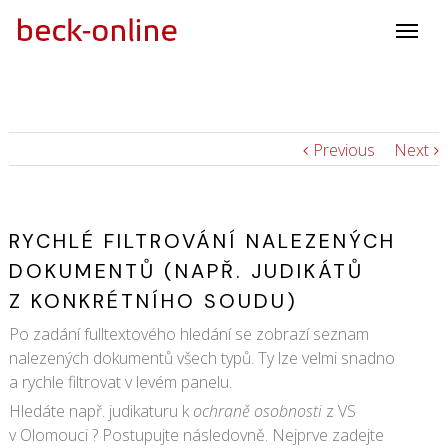
Previous
Next
RYCHLÉ FILTROVÁNÍ NALEZENÝCH
DOKUMENTŮ (NAPŘ. JUDIKÁTŮ
Z KONKRÉTNÍHO SOUDU)
Po zadání fulltextového hledání se zobrazí seznam
nalezených dokumentů všech typů. Ty lze velmi snadno
a rychle filtrovat v levém panelu.
Hledáte např. judikaturu k
ochraně osobnosti
z VS
v Olomouci ? Postupujte následovně. Nejprve zadejte