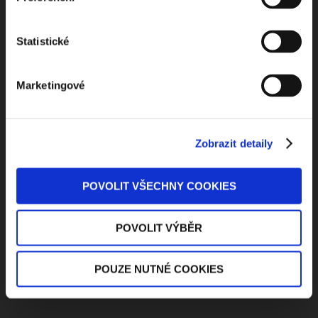
Dostávejte od nás pravidelný měsíční souhrn
Statistické
toho nejpopulárnějšího obsahu.
Marketingové
Zobrazit detaily
Beru na vědomí
zpracování osobních údajů
ODEBÍRAT NEWSLETTER
POVOLIT VŠECHNY COOKIES
POVOLIT VÝBĚR
POUZE NUTNÉ COOKIES