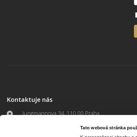
Kontaktuje nás
Jungmannova 34, 110 00 Praha
Tato webová stránka použ
+420 733 661 882