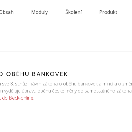
Obsah
Moduly
Školení
Produkt
 O OBĚHU BANKOVEK
na své 8. schůzi návrh zákona o oběhu bankovek a mincí a o změ
kon vyděluje úpravu oběhu české měny do samostatného zákona a
it do Beck-online
.