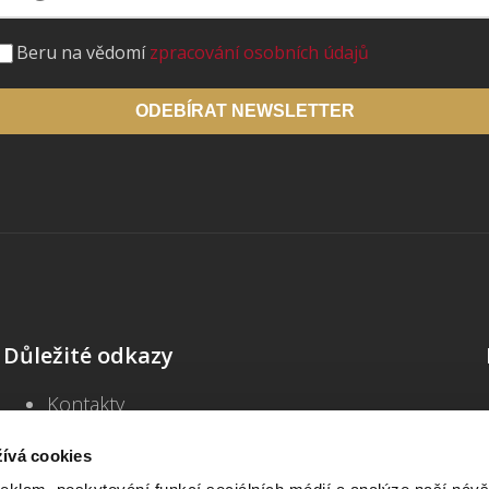
Beru na vědomí
zpracování osobních údajů
ODEBÍRAT NEWSLETTER
Důležité odkazy
Kontakty
Školení
Blog
ívá cookies
Často kladené dotazy