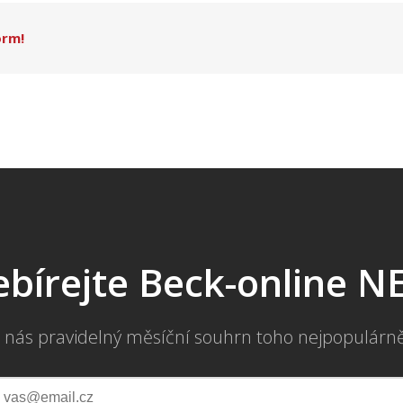
orm!
bírejte Beck-online 
 nás pravidelný měsíční souhrn toho nejpopulárn