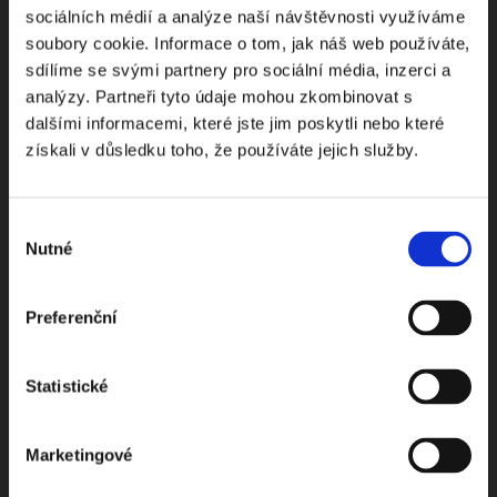
sociálních médií a analýze naší návštěvnosti využíváme
soubory cookie. Informace o tom, jak náš web používáte,
sdílíme se svými partnery pro sociální média, inzerci a
Odebírejte Beck-online
analýzy. Partneři tyto údaje mohou zkombinovat s
dalšími informacemi, které jste jim poskytli nebo které
NEWS
získali v důsledku toho, že používáte jejich služby.
Dostávejte od nás pravidelný měsíční souhrn
Výběr
toho nejpopulárnějšího obsahu.
Nutné
souhlasu
Preferenční
Beru na vědomí
zpracování osobních údajů
Statistické
ODEBÍRAT NEWSLETTER
Marketingové