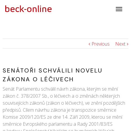
Previous
Next
SENÁTOŘI SCHVÁLILI NOVELU
ZÁKONA O LÉČIVECH
Senát Parlamentu schválil návrh zákona, kterým se mění
zákon č. 378/2007 Sb., o léčivech a o změnách některých
souvisejících zákonů (zákon o léčivech), ve znění pozdějších
předpisů. Cílem návrhu zákona je transpozice směrnice
Komise 2009/120/ES ze dne 14. Září 2009, kterou se mění
směrnice Evropského parlamentu a Rady 2001/83/ES