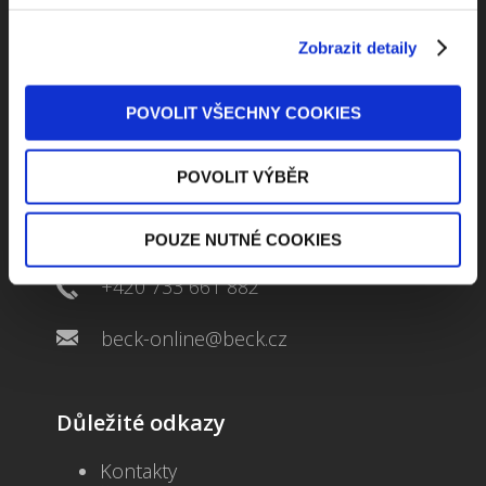
Zobrazit detaily
POVOLIT VŠECHNY COOKIES
Kontaktuje nás
POVOLIT VÝBĚR
Jungmannova 34, 110 00 Praha
POUZE NUTNÉ COOKIES
+420 733 661 882
beck-online@beck.cz
Důležité odkazy
Kontakty