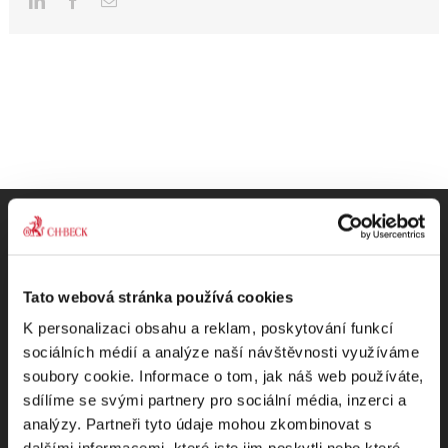
Odebírejte Beck-online
Tato webová stránka používá cookies
K personalizaci obsahu a reklam, poskytování funkcí
NEWS
sociálních médií a analýze naší návštěvnosti využíváme
soubory cookie. Informace o tom, jak náš web používáte,
sdílíme se svými partnery pro sociální média, inzerci a
Dostávejte od nás pravidelný měsíční souhrn
analýzy. Partneři tyto údaje mohou zkombinovat s
toho nejpopulárnějšího obsahu.