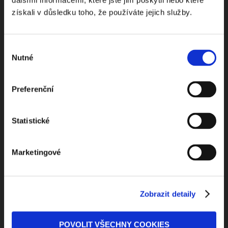
dalšími informacemi, které jste jim poskytli nebo které
získali v důsledku toho, že používáte jejich služby.
Výběr
Nutné
Beru na vědomí
zpracování osobních údajů
souhlasu
ODEBÍRAT NEWSLETTER
Preferenční
Statistické
Marketingové
Zobrazit detaily
Kontaktuje nás
Jungmannova 34, 110 00 Praha
POVOLIT VŠECHNY COOKIES