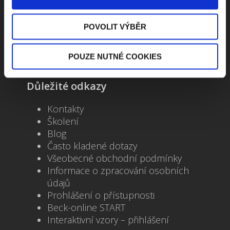
+420 733 661 882
POVOLIT VÝBĚR
beck-online@beck.cz
POUZE NUTNÉ COOKIES
Důležité odkazy
Kontakty
Školení
Blog
Často kladené dotazy
Všeobecné obchodní podmínky
Informace o zpracování osobních
údajů
Prohlášení o přístupnosti
Beck-online START
Interaktivní vzory – přihlášení