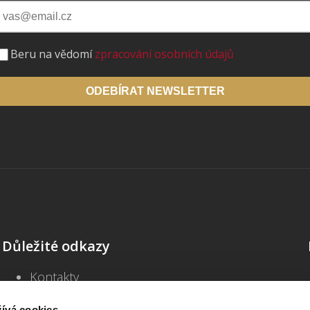
Beru na vědomí
zpracování osobních údajů
ODEBÍRAT NEWSLETTER
Důležité odkazy
Kontakty
Školení
ívá cookies