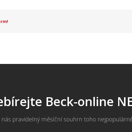
orm!
bírejte Beck-online 
 nás pravidelný měsíční souhrn toho nejpopulárn