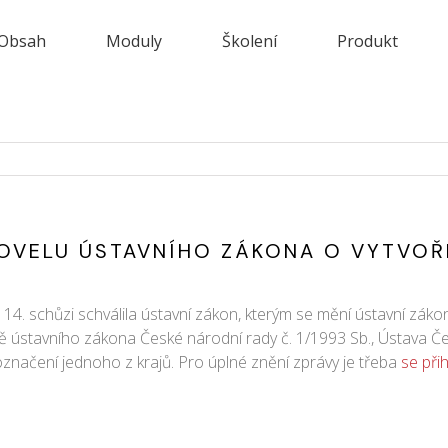
Obsah
Moduly
Školení
Produkt
OVELU ÚSTAVNÍHO ZÁKONA O VYTVOŘ
 schůzi schválila ústavní zákon, kterým se mění ústavní zákon 
ústavního zákona České národní rady č. 1/1993 Sb., Ústava Čes
značení jednoho z krajů. Pro úplné znění zprávy je třeba
se při