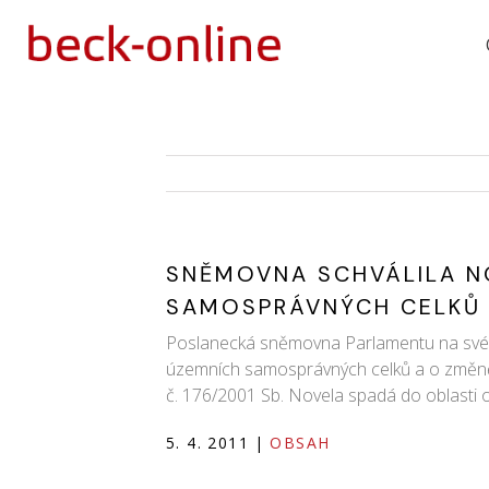
SNĚMOVNA SCHVÁLILA N
SAMOSPRÁVNÝCH CELKŮ
Poslanecká sněmovna Parlamentu na své 14.
územních samosprávných celků a o změně 
č. 176/2001 Sb. Novela spadá do oblasti o
5. 4. 2011
|
OBSAH