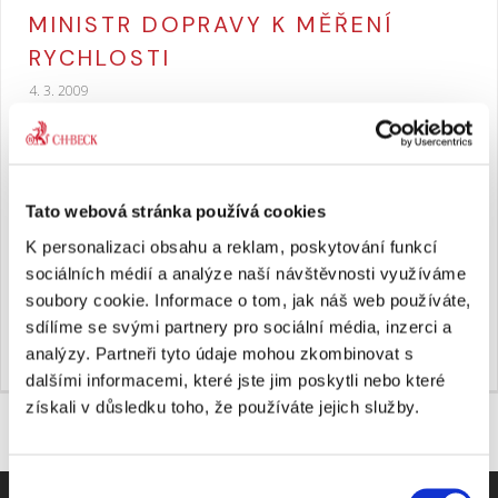
MINISTR DOPRAVY K MĚŘENÍ
RYCHLOSTI
4. 3. 2009
Ministr dopravy Petr Bendl se rozhodl reagovat
na časté výtky ze strany. Ministerstvo dopravy připraví
Tato webová stránka používá cookies
dva variantní rozměry značek „Měření rychlosti“
a „Konec měření rychlosti“. Těmi musí městští strážníci
K personalizaci obsahu a reklam, poskytování funkcí
od prvního ledna tohoto roku označovat jimi měřené
sociálních médií a analýze naší návštěvnosti využíváme
úseky. Pro úplné znění zprávy je třeba se přihlásit
soubory cookie. Informace o tom, jak náš web používáte,
do Beck-online
sdílíme se svými partnery pro sociální média, inzerci a
analýzy. Partneři tyto údaje mohou zkombinovat s
dalšími informacemi, které jste jim poskytli nebo které
získali v důsledku toho, že používáte jejich služby.
Výběr