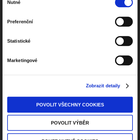
Nutné
souhlasu
Preferenční
Odebírejte Beck-online
NEWS
Statistické
Marketingové
Dostávejte od nás pravidelný měsíční souhrn
toho nejpopulárnějšího obsahu.
Zobrazit detaily
POVOLIT VŠECHNY COOKIES
Beru na vědomí
zpracování osobních údajů
POVOLIT VÝBĚR
ODEBÍRAT NEWSLETTER