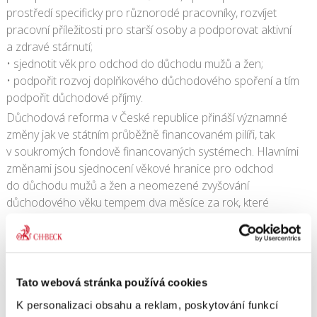
prostředí specificky pro různorodé pracovníky, rozvíjet
pracovní příležitosti pro starší osoby a podporovat aktivní
a zdravé stárnutí;
• sjednotit věk pro odchod do důchodu mužů a žen;
• podpořit rozvoj doplňkového důchodového spoření a tím
podpořit důchodové příjmy.
Důchodová reforma v České republice přináší významné
změny jak ve státním průběžně financovaném pilíři, tak
v soukromých fondově financovaných systémech. Hlavními
změnami jsou sjednocení věkové hranice pro odchod
do důchodu mužů a žen a neomezené zvyšování
důchodového věku tempem dva měsíce za rok, které
odpovídá očekávanému nárůstu střední délky života české
populace a tím stabilizuje počet let strávených v důchodu.
Současně došlo ke zpřísnění podmínek předčasných
důchodů. Souběžně byl reformován systém penzijního
Tato webová stránka používá cookies
připojištění se státním příspěvkem, včetně změn v oblasti
státní podpory, a od 1. 1. 2013 bude spuštěn systém
K personalizaci obsahu a reklam, poskytování funkcí