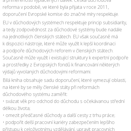
a přiměřenosti vyplácených dávek. Česká důchodová
reforma v podobě, ve které byla přijata v roce 2011,
doporučení Evropské komise do značné míry respektuje.
EU v důchodových systémech respektuje princip subsidiarity,
a tedy zodpovědnost za důchodové systémy bude nadále
na jednotlivých členských státech. EU však současně má
k dispozici nástroje, které může využít k lepší koordinaci
a podpoře důchodových reforem v členských státech.
Současně může využít i existující struktury k expertní podpoře
a prostředky z Evropských fondů k financování některých
výdajů vyvolaných důchodovými reformami.
Bílá kniha obsahuje sadu doporučení, které vymezují oblasti,
na které by se měly členské státy při reformách
důchodového systému zaměřit:
• svázat věk pro odchod do důchodu s očekávanou střední
délkou života;
• omezit předčasné důchody a další cesty z trhu práce;
• podpořit delší pracovní kariéry zabezpečením lepšího
přístupu k celoživotnímu vzdělávání, upravit pracovních