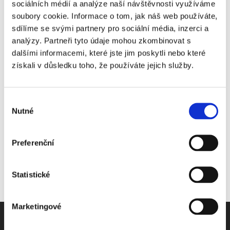
důchodového spoření. Oba tyto kroky zajistí vyšší diverzifikaci
sociálních médií a analýze naší návštěvnosti využíváme
příjmů občanů ve stáří.
soubory cookie. Informace o tom, jak náš web používáte,
sdílíme se svými partnery pro sociální média, inzerci a
27. 2. 2012
|
OBSAH
analýzy. Partneři tyto údaje mohou zkombinovat s
dalšími informacemi, které jste jim poskytli nebo které
získali v důsledku toho, že používáte jejich služby.
Share This Story, Choose Your Platform!
Výběr
Nutné
souhlasu
Preferenční
Statistické
Marketingové