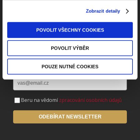
Zobrazit detaily
Odebírejte Beck-online
POVOLIT VŠECHNY COOKIES
NEWS
POVOLIT VÝBĚR
Dostávejte od nás pravidelný měsíční souhrn
toho nejpopulárnějšího obsahu.
POUZE NUTNÉ COOKIES
Beru na vědomí
zpracování osobních údajů
ODEBÍRAT NEWSLETTER