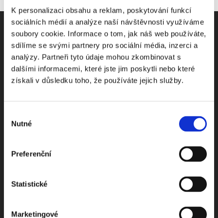
K personalizaci obsahu a reklam, poskytování funkcí
sociálních médií a analýze naší návštěvnosti využíváme
soubory cookie. Informace o tom, jak náš web používáte,
sdílíme se svými partnery pro sociální média, inzerci a
analýzy. Partneři tyto údaje mohou zkombinovat s
Odebírejte Beck-online
dalšími informacemi, které jste jim poskytli nebo které
získali v důsledku toho, že používáte jejich služby.
NEWS
Výběr
Dostávejte od nás pravidelný měsíční souhrn
Nutné
souhlasu
toho nejpopulárnějšího obsahu.
Preferenční
Statistické
Beru na vědomí
zpracování osobních údajů
Marketingové