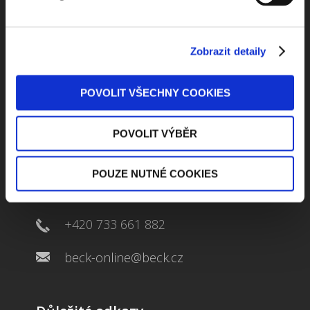
ODEBÍRAT NEWSLETTER
Zobrazit detaily
POVOLIT VŠECHNY COOKIES
POVOLIT VÝBĚR
Kontaktuje nás
POUZE NUTNÉ COOKIES
Jungmannova 34, 110 00 Praha
+420 733 661 882
beck-online@beck.cz