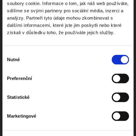
soubory cookie. Informace o tom, jak náš web používáte,
Odebírejte Beck-online
sdílíme se svými partnery pro sociální média, inzerci a
analýzy. Partneři tyto údaje mohou zkombinovat s
NEWS
dalšími informacemi, které jste jim poskytli nebo které
získali v důsledku toho, že používáte jejich služby.
Dostávejte od nás pravidelný měsíční souhrn
toho nejpopulárnějšího obsahu.
Výběr
Nutné
souhlasu
Preferenční
Beru na vědomí
zpracování osobních údajů
Statistické
ODEBÍRAT NEWSLETTER
Marketingové