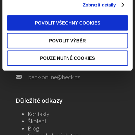
Zobrazit detaily
POVOLIT VŠECHNY COOKIES
Kontaktuje nás
POVOLIT VÝBĚR
Jungmannova 34, 110 00 Praha
POUZE NUTNÉ COOKIES
+420 733 661 882
beck-online@beck.cz
Důležité odkazy
Kontakty
Školení
Blog