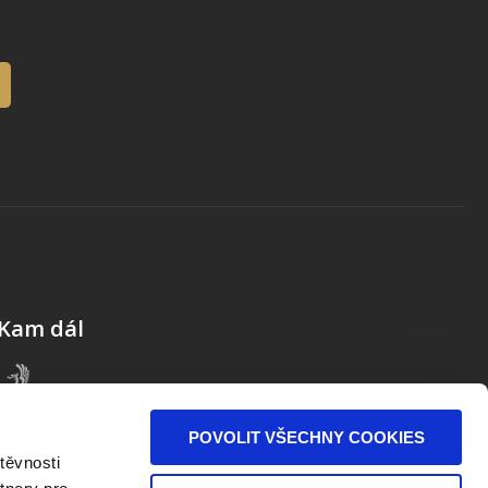
Kam dál
POVOLIT VŠECHNY COOKIES
těvnosti