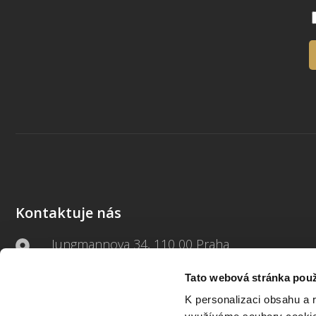
Kontaktuje nás
Jungmannova 34, 110 00 Praha
Tato webová stránka použ
+420 733 661 882
K personalizaci obsahu a 
beck-online@beck.cz