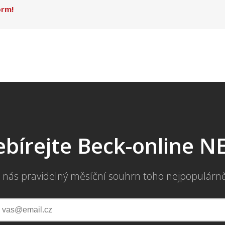
orm!
bírejte Beck-online 
 nás pravidelný měsíční souhrn toho nejpopulárn