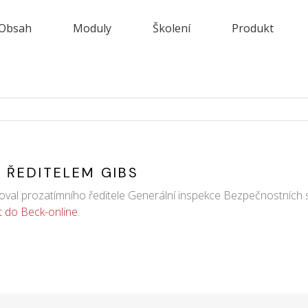
Obsah
Moduly
Školení
Produkt
M ŘEDITELEM GIBS
al prozatímního ředitele Generální inspekce Bezpečnostních sborů
it do Beck-online
.