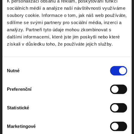
K personalizaci obsahu a reklam, poskytování funkcí
sociálních médií a analýze naší návštěvnosti využíváme
soubory cookie. Informace o tom, jak náš web používáte,
sdílíme se svými partnery pro sociální média, inzerci a
Odebírejte Beck-online
analýzy. Partneři tyto údaje mohou zkombinovat s
dalšími informacemi, které jste jim poskytli nebo které
NEWS
získali v důsledku toho, že používáte jejich služby.
Dostávejte od nás pravidelný měsíční souhrn
Výběr
toho nejpopulárnějšího obsahu.
Nutné
souhlasu
Preferenční
Beru na vědomí
zpracování osobních údajů
Statistické
ODEBÍRAT NEWSLETTER
Marketingové