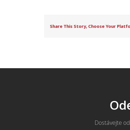
Share This Story, Choose Your Platf
Ode
Dostávejte od