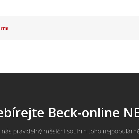
orm!
bírejte Beck-online 
 nás pravidelný měsíční souhrn toho nejpopulárn