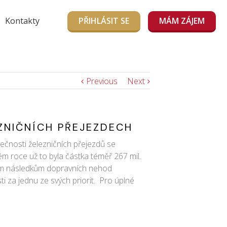
Kontakty
PŘIHLÁSIT SE
MÁM ZÁJEM
Previous
Next
ZNIČNÍCH PŘEJEZDECH
pečnosti železničních přejezdů se
kém roce už to byla částka téměř 267 mil.
žným následkům dopravních nehod
i za jednu ze svých priorit. Pro úplné