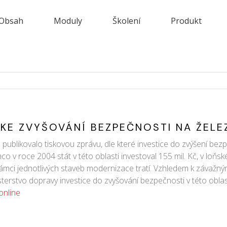
Obsah
Moduly
Školení
Produkt
KE ZVYŠOVÁNÍ BEZPEČNOSTI NA ŽELE
publikovalo tiskovou zprávu, dle které investice do zvýšení bez
co v roce 2004 stát v této oblasti investoval 155 mil. Kč, v loňs
 rámci jednotlivých staveb modernizace tratí. Vzhledem k záva
terstvo dopravy investice do zvyšování bezpečnosti v této oblast
online