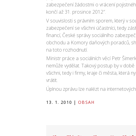
zabezpečení žádostmi o vrácení pojistného
končí až 31. prosince 2012″.
V souvislosti s právním sporem, který v so
zabezpečení se všichni účastníci, tedy zás
financí, České správy sociálního zabezp
obchodu a Komory daňových poradců, shod
na toto rozhodnutí.
Ministr práce a sociálních věcí Petr Šimer
nemůže vydělat. Takový postup by v době ro
všichni, tedy i firmy, kraje či města, která ny
vrátit.
Úplnou zprávu lze nalézt na internetových 
13. 1. 2010
|
OBSAH