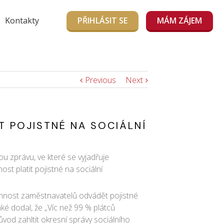
Kontakty
PŘIHLÁSIT SE
MÁM ZÁJEM
Previous
Next
T POJISTNÉ NA SOCIÁLNÍ
ou zprávu, ve které se vyjadřuje
st platit pojistné na sociální
Povinnost zaměstnavatelů odvádět pojistné
aké dodal, že „Víc než 99 % plátců
vod zahltit okresní správy sociálního