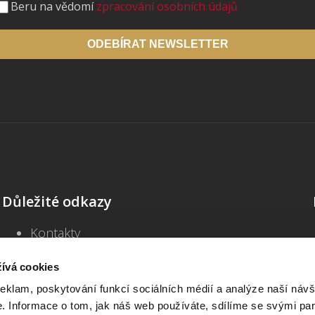
Beru na vědomí
zpracování osobních údajů
ODEBÍRAT NEWSLETTER
Důležité odkazy
Kontakty
Školení
Blog
ívá cookies
Často kladené dotazy
reklam, poskytování funkcí sociálních médií a analýze naší návš
Všeobecné obchodní podmínky
 Informace o tom, jak náš web používáte, sdílíme se svými par