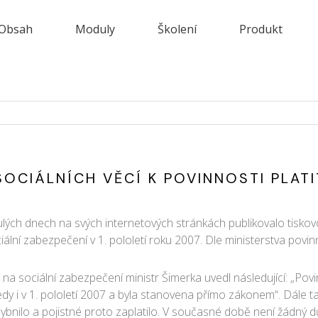
Obsah
Moduly
Školení
Produkt
SOCIÁLNÍCH VĚCÍ K POVINNOSTI PLATI
ulých dnech na svých internetových stránkách publikovalo tiskov
lní zabezpečení v 1. pololetí roku 2007. Dle ministerstva povinno
stné na sociální zabezpečení ministr Šimerka uvedl následující: „
edy i v 1. pololetí 2007 a byla stanovena přímo zákonem“. Dále t
bnilo a pojistné proto zaplatilo. V současné době není žádný dů