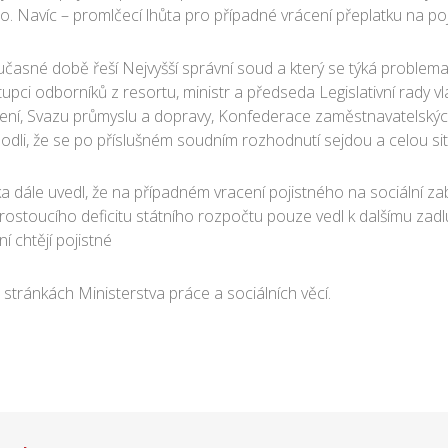
. Navíc – promlčecí lhůta pro případné vrácení přeplatku na po
učasné době řeší Nejvyšší správní soud a který se týká problemati
tupci odborníků z resortu, ministr a předseda Legislativní rady v
ečení, Svazu průmyslu a dopravy, Konfederace zaměstnavatelsk
li, že se po příslušném soudním rozhodnutí sejdou a celou si
ka dále uvedl, že na případném vracení pojistného na sociální za
stoucího deficitu státního rozpočtu pouze vedl k dalšímu zadlužo
ní chtějí pojistné
stránkách Ministerstva práce a sociálních věcí.