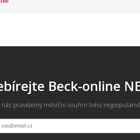
orm!
bírejte Beck-online 
 nás pravidelný měsíční souhrn toho nejpopulárn