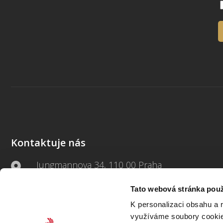
Kontaktuje nás
Jungmannova 34, 110 00 Praha
Tato webová stránka použ
+420 733 661 882
K personalizaci obsahu a 
beck-online@beck.cz
využíváme soubory cookie.