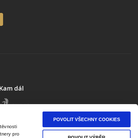
Kam dál
POVOLIT VŠECHNY COOKIES
těvnosti
tnery pro
POVOLIT VÝBĚR