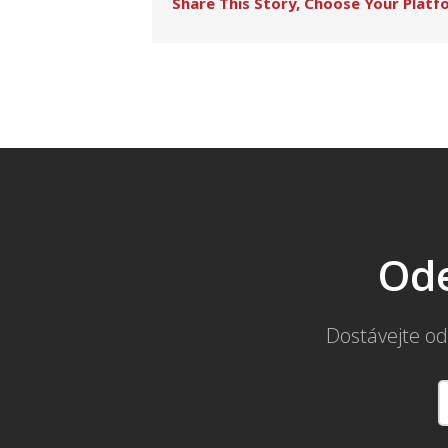
Share This Story, Choose Your Platf
Ode
Dostávejte od