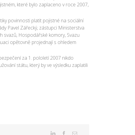
jistném, které bylo zaplaceno v roce 2007,
ky povinnosti platit pojistné na sociální
lády Pavel Zářecký, zástupci Ministerstva
ých svazů, Hospodářské komory, Svazu
tuaci opětovně projednají s ohledem
bezpečení za 1. pololetí 2007 nikdo
vání státu, který by ve výsledku zaplatili