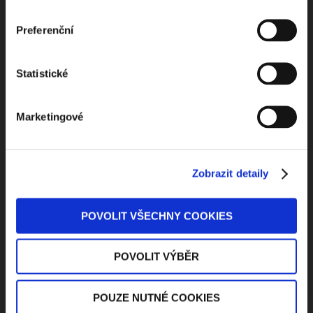
Odebírejte Beck-online
Preferenční
NEWS
Statistické
Dostávejte od nás pravidelný měsíční souhrn
Marketingové
toho nejpopulárnějšího obsahu.
Zobrazit detaily
Beru na vědomí
zpracování osobních údajů
POVOLIT VŠECHNY COOKIES
ODEBÍRAT NEWSLETTER
POVOLIT VÝBĚR
POUZE NUTNÉ COOKIES