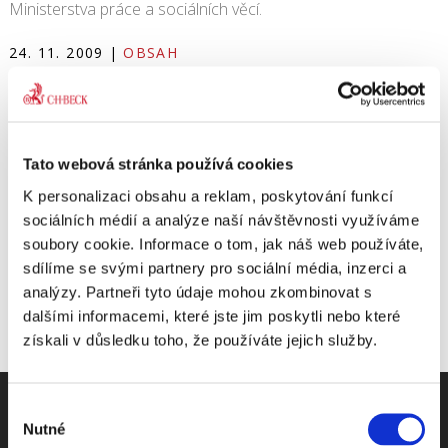
Ministerstva práce a sociálních věcí.
24. 11. 2009
|
OBSAH
Share This Story, Choose Your Platform!
Tato webová stránka používá cookies
K personalizaci obsahu a reklam, poskytování funkcí
sociálních médií a analýze naší návštěvnosti využíváme
soubory cookie. Informace o tom, jak náš web používáte,
sdílíme se svými partnery pro sociální média, inzerci a
analýzy. Partneři tyto údaje mohou zkombinovat s
dalšími informacemi, které jste jim poskytli nebo které
získali v důsledku toho, že používáte jejich služby.
Výběr
Nutné
souhlasu