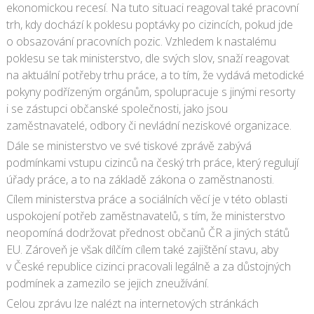
ekonomickou recesí. Na tuto situaci reagoval také pracovní
trh, kdy dochází k poklesu poptávky po cizincích, pokud jde
o obsazování pracovních pozic. Vzhledem k nastalému
poklesu se tak ministerstvo, dle svých slov, snaží reagovat
na aktuální potřeby trhu práce, a to tím, že vydává metodické
pokyny podřízeným orgánům, spolupracuje s jinými resorty
i se zástupci občanské společnosti, jako jsou
zaměstnavatelé, odbory či nevládní neziskové organizace.
Dále se ministerstvo ve své tiskové zprávě zabývá
podmínkami vstupu cizinců na český trh práce, který regulují
úřady práce, a to na základě zákona o zaměstnanosti.
Cílem ministerstva práce a sociálních věcí je v této oblasti
uspokojení potřeb zaměstnavatelů, s tím, že ministerstvo
neopomíná dodržovat přednost občanů ČR a jiných států
EU. Zároveň je však dílčím cílem také zajištění stavu, aby
v České republice cizinci pracovali legálně a za důstojných
podmínek a zamezilo se jejich zneužívání.
Celou zprávu lze nalézt na internetových stránkách