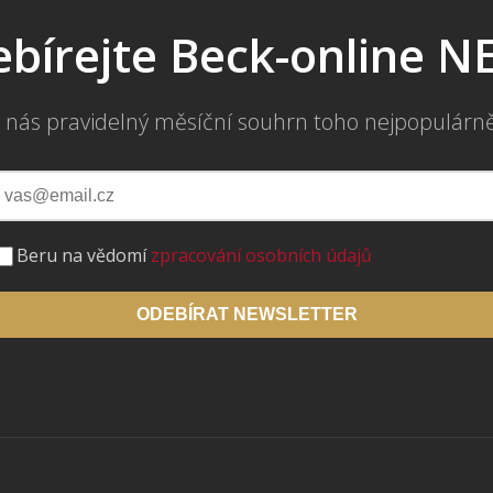
bírejte Beck-online 
 nás pravidelný měsíční souhrn toho nejpopulárn
Beru na vědomí
zpracování osobních údajů
ODEBÍRAT NEWSLETTER