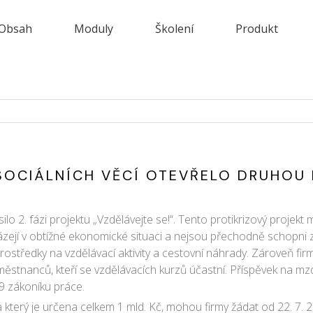
Obsah
Moduly
Školení
Produkt
SOCIÁLNÍCH VĚCÍ OTEVŘELO DRUHOU 
silo 2. fázi projektu „Vzdělávejte se!“. Tento protikrizový projek
ázejí v obtížné ekonomické situaci a nejsou přechodně schopni
ostředky na vzdělávací aktivity a cestovní náhrady. Zároveň fi
nanců, kteří se vzdělávacích kurzů účastní. Příspěvek na mzdy
09 zákoníku práce.
na který je určena celkem 1 mld. Kč, mohou firmy žádat od 22. 7.