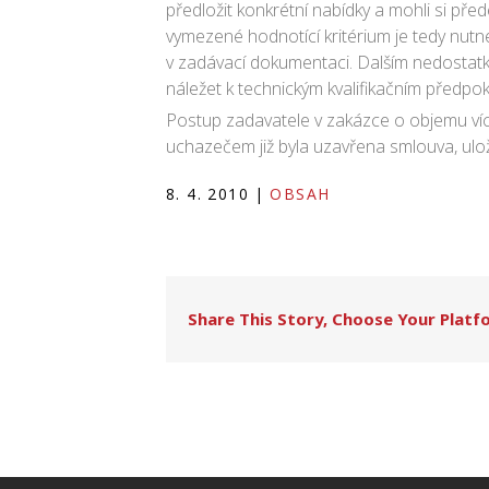
předložit konkrétní nabídky a mohli si př
vymezené hodnotící kritérium je tedy nutné
v zadávací dokumentaci. Dalším nedostatkem
náležet k technickým kvalifikačním předpokl
Postup zadavatele v zakázce o objemu více
uchazečem již byla uzavřena smlouva, ulož
8. 4. 2010
|
OBSAH
Share This Story, Choose Your Platf