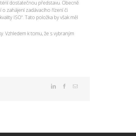
ritérií dostatečnou představu. Obecně
 o zahájení zadávacího řízení či
kvality ISO“. Tato položka by však měl
dky. Vzhledem k tomu, že s vybraným