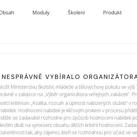
Obsah
Moduly
Školení
Produkt
Í NESPRÁVNĚ VYBÍRALO ORGANIZÁTOR
žil Ministerstvu školství, mládeže a tělovýchovy pokutu ve výši
rávně v zakázce na „Výběr organizátora veřejných zakázek“. Pro
dnotící kritérium „Kvalita, rozsah a úplnost nabízených služeb“ v
í nabídek. Hodnocení nabídek je klíčovým prvkem v procesu přiděl
 Jestliže se zadavatel rozhodne pro způsob hodnocení nabídek p
vším dbát na vymezení obsahu dílčích kritérií hodnocení. Zadavat
entnosti tak, aby zájemci, kteří se rozhodnou pro účast ve veř