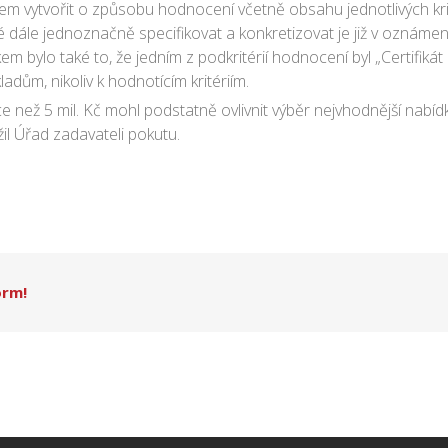
edem vytvořit o způsobu hodnocení včetně obsahu jednotlivých k
 dále jednoznačně specifikovat a konkretizovat je již v oznámení
 bylo také to, že jedním z podkritérií hodnocení byl „Certifikát 
adům, nikoliv k hodnotícím kritériím.
 než 5 mil. Kč mohl podstatně ovlivnit výběr nejvhodnější nabí
il Úřad zadavateli pokutu.
orm!