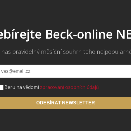
bírejte Beck-online 
 nás pravidelný měsíční souhrn toho nejpopulárn
Beru na vědomí
zpracování osobních údajů
ODEBÍRAT NEWSLETTER