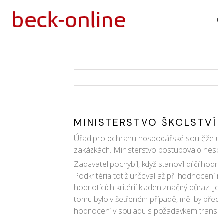
MINISTERSTVO ŠKOLSTV
Úřad pro ochranu hospodářské soutěže ulo
zakázkách. Ministerstvo postupovalo nesp
Zadavatel pochybil, když stanovil dílčí ho
Podkritéria totiž určoval až při hodnocen
hodnotících kritérií kladen značný důraz.
tomu bylo v šetřeném případě, měl by přede
hodnocení v souladu s požadavkem transpar