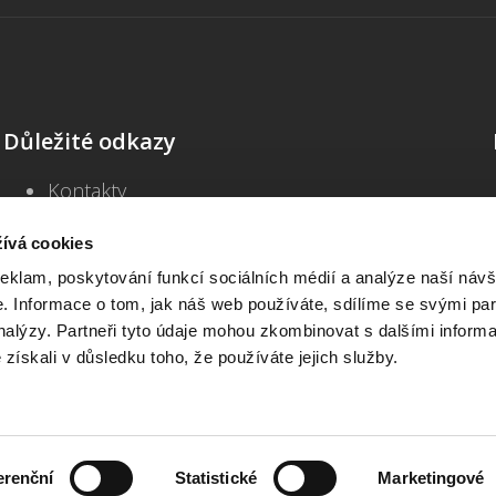
Důležité odkazy
Kontakty
Školení
Blog
ívá cookies
Často kladené dotazy
reklam, poskytování funkcí sociálních médií a analýze naší návš
Všeobecné obchodní podmínky
 Informace o tom, jak náš web používáte, sdílíme se svými par
Informace o zpracování osobních údajů
analýzy. Partneři tyto údaje mohou zkombinovat s dalšími inform
Prohlášení o přístupnosti
é získali v důsledku toho, že používáte jejich služby.
Beck-online START
Interaktivní vzory – přihlášení
erenční
Statistické
Marketingové