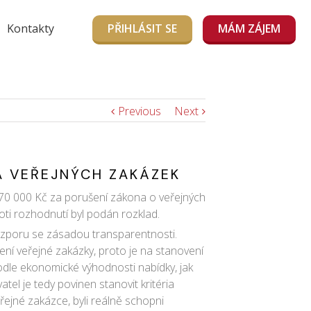
Kontakty
PŘIHLÁSIT SE
MÁM ZÁJEM
Previous
Next
A VEŘEJNÝCH ZAKÁZEK
 70 000 Kč za porušení zákona o veřejných
ti rozhodnutí byl podán rozklad.
 rozporu se zásadou transparentnosti.
ení veřejné zakázky, proto je na stanovení
odle ekonomické výhodnosti nabídky, jak
el je tedy povinen stanovit kritéria
ejné zakázce, byli reálně schopni