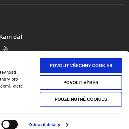
Kam dál
POVOLIT VŠECHNY COOKIES
těvnosti
tnery pro
POVOLIT VÝBĚR
acemi, které
POUZE NUTNÉ COOKIES
Zobrazit detaily