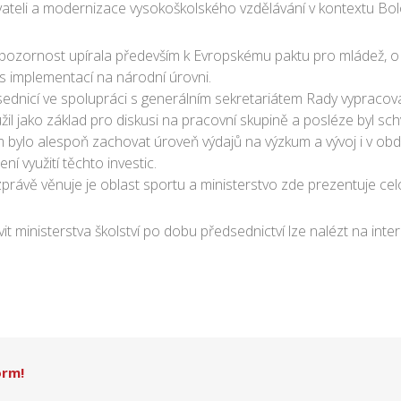
vateli a modernizace vysokoškolského vzdělávání v kontextu Bo
 pozornost upírala především k Evropskému paktu pro mládež, o 
s implementací na národní úrovni.
sednicí ve spolupráci s generálním sekretariátem Rady vypracova
žil jako základ pro diskusi na pracovní skupině a posléze byl s
bylo alespoň zachovat úroveň výdajů na výzkum a vývoj i v obd
í využití těchto investic.
zprávě věnuje je oblast sportu a ministerstvo zde prezentuje celo
 ministerstva školství po dobu předsednictví lze nalézt na inte
orm!