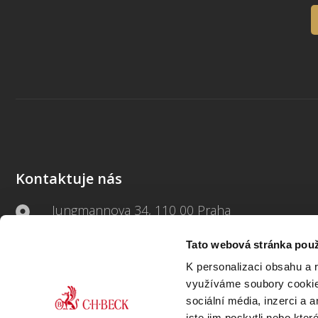
Kontaktuje nás
Jungmannova 34, 110 00 Praha
Tato webová stránka použ
+420 733 661 882
K personalizaci obsahu a 
beck-online@beck.cz
využíváme soubory cookie.
sociální média, inzerci a 
jste jim poskytli nebo kter