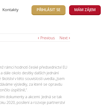
Kontakty
PŘIHLÁSIT SE
MÁM ZÁJEM
Previous
Next
jímž rámci hodnotí české předsednictví EU
 a dále okolo desítky dalších jednání
 školství v této souvislosti uvedla:„Jsem
edáváme výsledky, za které se opravdu
ončilo úspěšně,“.
jícími dokumenty a akcemi. Jedná se tak
ku 2020, posílení a rozvoje partnerství