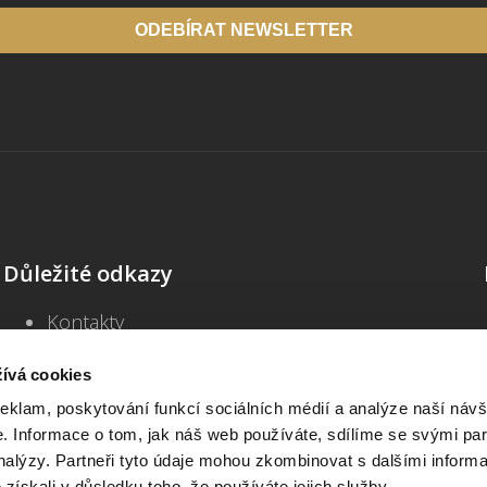
ODEBÍRAT NEWSLETTER
Důležité odkazy
Kontakty
Školení
Blog
ívá cookies
Často kladené dotazy
reklam, poskytování funkcí sociálních médií a analýze naší návš
Všeobecné obchodní podmínky
 Informace o tom, jak náš web používáte, sdílíme se svými par
Informace o zpracování osobních údajů
analýzy. Partneři tyto údaje mohou zkombinovat s dalšími inform
Prohlášení o přístupnosti
é získali v důsledku toho, že používáte jejich služby.