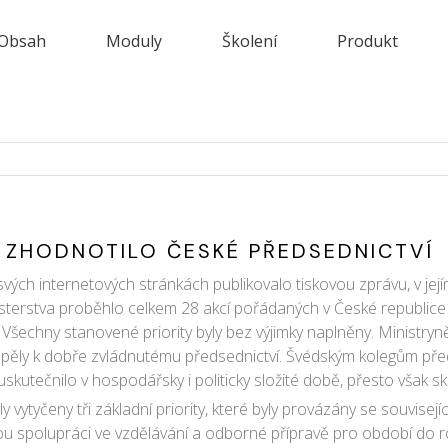
Obsah
Moduly
Školení
Produkt
 ZHODNOTILO ČESKÉ PŘEDSEDNICTVÍ
svých internetových stránkách publikovalo tiskovou zprávu, v je
ministerstva proběhlo celkem 28 akcí pořádaných v České republice
 Všechny stanovené priority byly bez výjimky naplněny.
Ministryně
ispěly k dobře zvládnutému předsednictví. Švédským kolegům př
kutečnilo v hospodářsky i politicky složité době, přesto však sk
y vytyčeny tři základní priority, které byly provázány se souvise
ou spolupráci ve vzdělávání a odborné přípravě pro období do ro