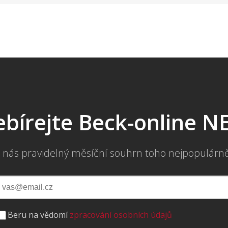
bírejte Beck-online 
 nás pravidelný měsíční souhrn toho nejpopulárn
Beru na vědomí
zpracování osobních údajů