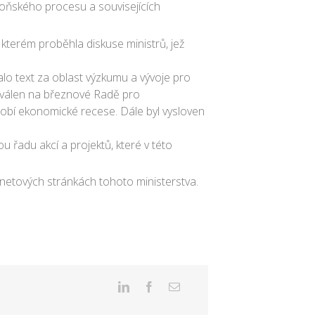
loňského procesu a souvisejících
kterém proběhla diskuse ministrů, jež
lo text za oblast výzkumu a vývoje pro
chválen na březnové Radě pro
obí ekonomické recese. Dále byl vysloven
u řadu akcí a projektů, které v této
rnetových stránkách tohoto ministerstva.