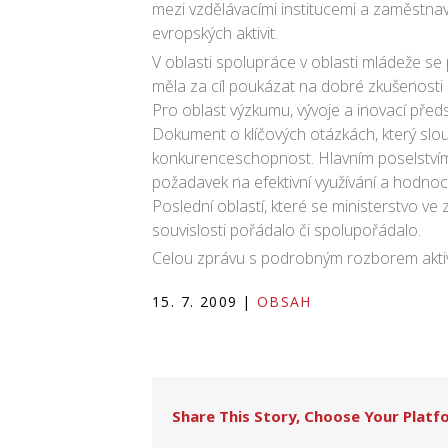
mezi vzdělávacími institucemi a zaměstna
evropských aktivit.
V oblasti spolupráce v oblasti mládeže se
měla za cíl poukázat na dobré zkušenosti 
Pro oblast výzkumu, vývoje a inovací před
Dokument o klíčových otázkách, který slou
konkurenceschopnost. Hlavním poselstvím 
požadavek na efektivní využívání a hodnocen
Poslední oblastí, které se ministerstvo ve 
souvislosti pořádalo či spolupořádalo.
Celou zprávu s podrobným rozborem aktivit
15. 7. 2009
|
OBSAH
Share This Story, Choose Your Platf