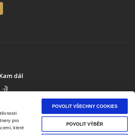
Kam dál
POVOLIT VŠECHNY COOKIES
těvnosti
tnery pro
POVOLIT VÝBĚR
acemi, které