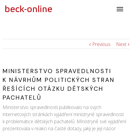
Previous
Next
MINISTERSTVO SPRAVEDLNOSTI
K NÁVRHŮM POLITICKÝCH STRAN
ŘEŠÍCÍCH OTÁZKU DĚTSKÝCH
PACHATELŮ
Ministerstvo spravedlnosti publikovalo na svých
internetových stránkách vyjádření ministryně spravedlnosti
k problematice dětských pachatelů. Ministryně své vyjádření
prezentovala v reakci na časté dotazy, jaký je její názor