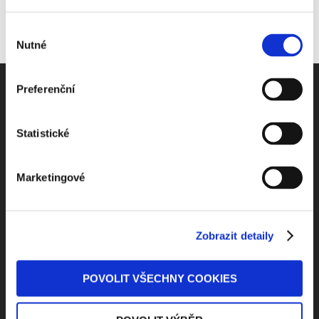
Výběr
Nutné
souhlasu
Preferenční
Statistické
Odebírejte Beck-online
NEWS
Marketingové
Dostávejte od nás pravidelný měsíční souhrn
Zobrazit detaily
toho nejpopulárnějšího obsahu.
POVOLIT VŠECHNY COOKIES