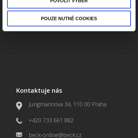
POVOLIT VÝBĚR
Beru na vědomí
zpracování osobních údajů
POUZE NUTNÉ COOKIES
ODEBÍRAT NEWSLETTER
Kontaktuje nás
Jungmannova 34, 110 00 Praha
+420 733 661 882
beck-online@beck.cz