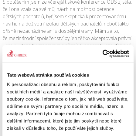
S potěšením jsem ze včerejší tiskové konference ODS zjistila,
že i ona vzala za své můj návrh na možnost detence
dětských pachatelů, byť jsem skeptická k prezentovanému
návrhu na doživotní izolaci dětských pachatelů, neboť takto
přísně nezacházíme ani s dospělými vrahy. Mám za to,
že mezinárodní společenství by jen těžko akceptovala právní
úpravu, která by stanovovala přísnější podmínky pro děti než
jsou ty, jaké platí pro dospělé.“
12. 5. 2010
|
OBSAH
Tato webová stránka používá cookies
K personalizaci obsahu a reklam, poskytování funkcí
sociálních médií a analýze naší návštěvnosti využíváme
Share This Story, Choose Your Platform!
soubory cookie. Informace o tom, jak náš web používáte,
sdílíme se svými partnery pro sociální média, inzerci a
analýzy. Partneři tyto údaje mohou zkombinovat s
dalšími informacemi, které jste jim poskytli nebo které
získali v důsledku toho, že používáte jejich služby.