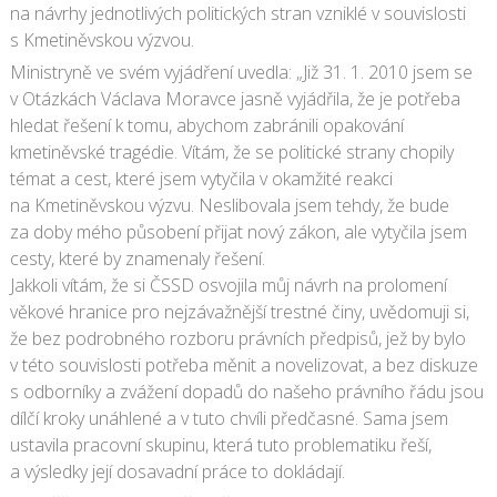
na návrhy jednotlivých politických stran vzniklé v souvislosti
s Kmetiněvskou výzvou.
Ministryně ve svém vyjádření uvedla: „Již 31. 1. 2010 jsem se
v Otázkách Václava Moravce jasně vyjádřila, že je potřeba
hledat řešení k tomu, abychom zabránili opakování
kmetiněvské tragédie. Vítám, že se politické strany chopily
témat a cest, které jsem vytyčila v okamžité reakci
na Kmetiněvskou výzvu. Neslibovala jsem tehdy, že bude
za doby mého působení přijat nový zákon, ale vytyčila jsem
cesty, které by znamenaly řešení.
Jakkoli vítám, že si ČSSD osvojila můj návrh na prolomení
věkové hranice pro nejzávažnější trestné činy, uvědomuji si,
že bez podrobného rozboru právních předpisů, jež by bylo
v této souvislosti potřeba měnit a novelizovat, a bez diskuze
s odborníky a zvážení dopadů do našeho právního řádu jsou
dílčí kroky unáhlené a v tuto chvíli předčasné. Sama jsem
ustavila pracovní skupinu, která tuto problematiku řeší,
a výsledky její dosavadní práce to dokládají.