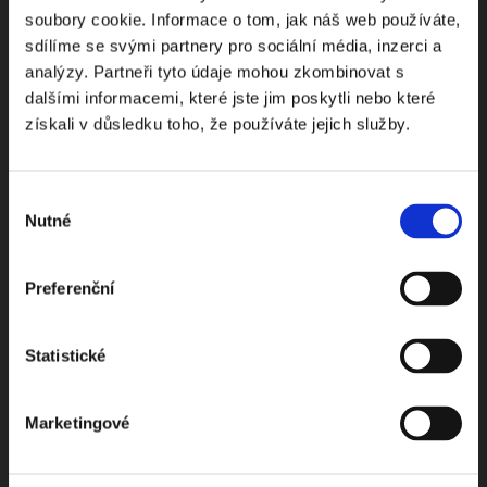
soubory cookie. Informace o tom, jak náš web používáte,
Odebírejte Beck-online
sdílíme se svými partnery pro sociální média, inzerci a
analýzy. Partneři tyto údaje mohou zkombinovat s
NEWS
dalšími informacemi, které jste jim poskytli nebo které
získali v důsledku toho, že používáte jejich služby.
Dostávejte od nás pravidelný měsíční souhrn
toho nejpopulárnějšího obsahu.
Výběr
Nutné
souhlasu
Preferenční
Beru na vědomí
zpracování osobních údajů
Statistické
ODEBÍRAT NEWSLETTER
Marketingové