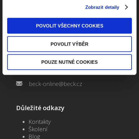
Zobrazit detaily
POVOLIT VŠECHNY COOKIES
Kontaktuje nás
POVOLIT VÝBĚR
Jungmannova 34, 110 00 Praha
POUZE NUTNÉ COOKIES
+420 733 661 882
beck-online@beck.cz
Důležité odkazy
Kontakty
Školení
Blog