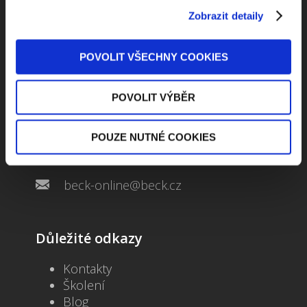
Zobrazit detaily
POVOLIT VŠECHNY COOKIES
Kontaktuje nás
POVOLIT VÝBĚR
Jungmannova 34, 110 00 Praha
POUZE NUTNÉ COOKIES
+420 733 661 882
beck-online@beck.cz
Důležité odkazy
Kontakty
Školení
Blog