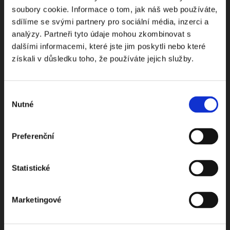
soubory cookie. Informace o tom, jak náš web používáte,
Odebírejte Beck-online
sdílíme se svými partnery pro sociální média, inzerci a
analýzy. Partneři tyto údaje mohou zkombinovat s
NEWS
dalšími informacemi, které jste jim poskytli nebo které
získali v důsledku toho, že používáte jejich služby.
Dostávejte od nás pravidelný měsíční souhrn
toho nejpopulárnějšího obsahu.
Výběr
Nutné
souhlasu
Preferenční
Beru na vědomí
zpracování osobních údajů
Statistické
ODEBÍRAT NEWSLETTER
Marketingové