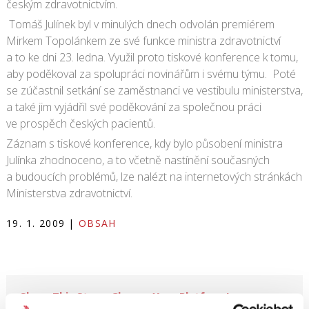
českým zdravotnictvím.
Tomáš Julínek byl v minulých dnech odvolán premiérem
Mirkem Topolánkem ze své funkce ministra zdravotnictví
a to ke dni 23. ledna. Využil proto tiskové konference k tomu,
aby poděkoval za spolupráci novinářům i svému týmu. Poté
se zúčastnil setkání se zaměstnanci ve vestibulu ministerstva,
a také jim vyjádřil své poděkování za společnou práci
ve prospěch českých pacientů.
Záznam s tiskové konference, kdy bylo působení ministra
Julínka zhodnoceno, a to včetně nastínění současných
a budoucích problémů, lze nalézt na internetových stránkách
Ministerstva zdravotnictví.
19. 1. 2009
|
OBSAH
Share This Story, Choose Your Platform!