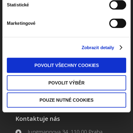
toho nejpopulárnějšího obsahu.
Statistické
Marketingové
Beru na vědomí
zpracování osobních údajů
Zobrazit detaily
ODEBÍRAT NEWSLETTER
POVOLIT VŠECHNY COOKIES
POVOLIT VÝBĚR
POUZE NUTNÉ COOKIES
Kontaktuje nás
Jungmannova 34, 110 00 Praha