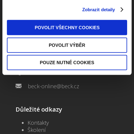
Zobrazit detaily
POVOLIT VŠECHNY COOKIES
Kontaktuje nás
POVOLIT VÝBĚR
Jungmannova 34, 110 00 Praha
POUZE NUTNÉ COOKIES
+420 733 661 882
beck-online@beck.cz
Důležité odkazy
Kontakty
Školení