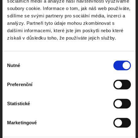
sociálních médií a analýze naší návštěvnosti využíváme
soubory cookie. Informace o tom, jak náš web používáte,
Odebírejte Beck-online
sdílíme se svými partnery pro sociální média, inzerci a
analýzy. Partneři tyto údaje mohou zkombinovat s
NEWS
dalšími informacemi, které jste jim poskytli nebo které
získali v důsledku toho, že používáte jejich služby.
Dostávejte od nás pravidelný měsíční souhrn
toho nejpopulárnějšího obsahu.
Výběr
Nutné
souhlasu
Preferenční
Beru na vědomí
zpracování osobních údajů
Statistické
ODEBÍRAT NEWSLETTER
Marketingové