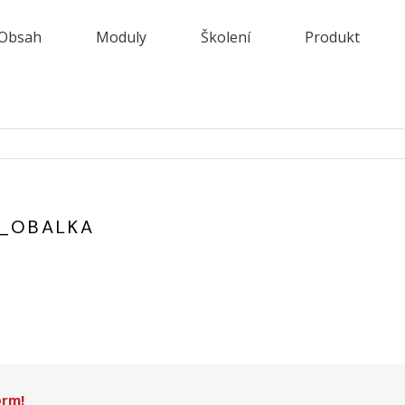
Obsah
Moduly
Školení
Produkt
1_OBALKA
orm!