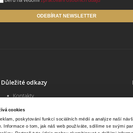
Beru na vědomí
zpracování osobních údajů
ODEBÍRAT NEWSLETTER
Důležité odkazy
Kontakty
Školení
Blog
ívá cookies
Často kladené dotazy
reklam, poskytování funkcí sociálních médií a analýze naší návš
Všeobecné obchodní podmínky
 Informace o tom, jak náš web používáte, sdílíme se svými par
Informace o zpracování osobních údajů