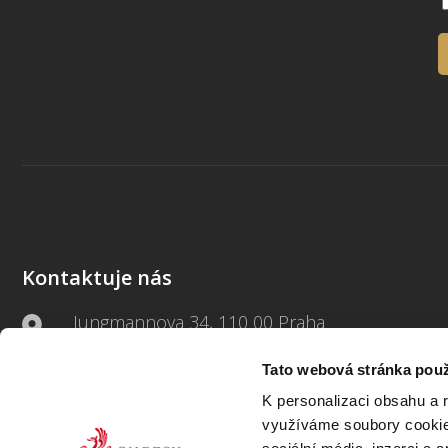
Kontaktuje nás
Jungmannova 34, 110 00 Praha
Tato webová stránka použ
+420 733 661 882
K personalizaci obsahu a 
beck-online@beck.cz
využíváme soubory cookie.