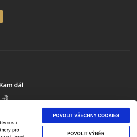
Kam dál
POVOLIT VŠECHNY COOKIES
těvnosti
tnery pro
POVOLIT VÝBĚR