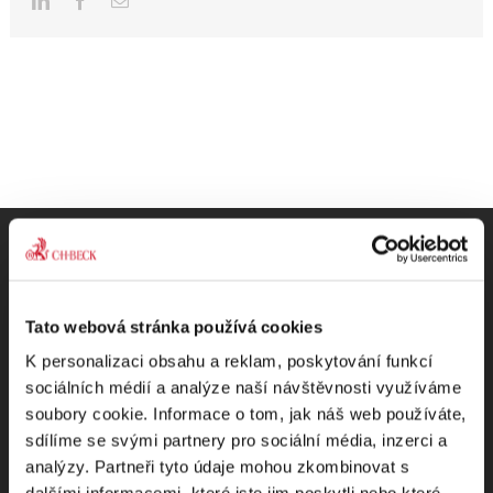
Odebírejte Beck-online
Tato webová stránka používá cookies
K personalizaci obsahu a reklam, poskytování funkcí
NEWS
sociálních médií a analýze naší návštěvnosti využíváme
soubory cookie. Informace o tom, jak náš web používáte,
sdílíme se svými partnery pro sociální média, inzerci a
Dostávejte od nás pravidelný měsíční souhrn
analýzy. Partneři tyto údaje mohou zkombinovat s
toho nejpopulárnějšího obsahu.