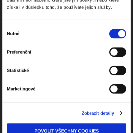
dalšími informacemi, které jste jim poskytli nebo které
získali v důsledku toho, že používáte jejich služby.
Výběr
Nutné
Beru na vědomí
zpracování osobních údajů
souhlasu
ODEBÍRAT NEWSLETTER
Preferenční
Statistické
Marketingové
Zobrazit detaily
Kontaktuje nás
Jungmannova 34, 110 00 Praha
POVOLIT VŠECHNY COOKIES