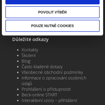
+420 733 661 882
POVOLIT VÝBĚR
beck-online@beck.cz
POUZE NUTNÉ COOKIES
Důležité odkazy
Kontakty
Školení
Blog
Často kladené dotazy
Všeobecné obchodní podmínky
Informace o zpracování osobních
údajů
Prohlášení o přístupnosti
Beck-online START
Interaktivní vzory – přihlášení