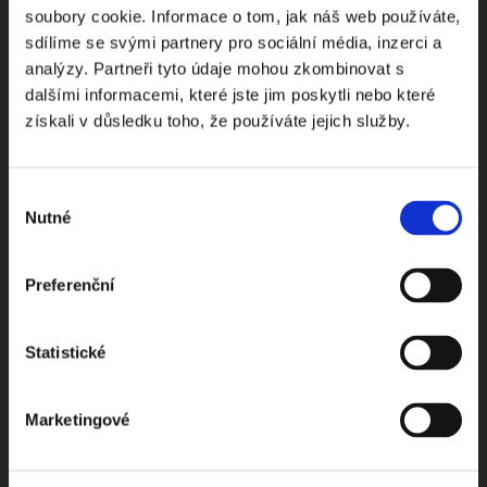
soubory cookie. Informace o tom, jak náš web používáte,
Odebírejte Beck-online
sdílíme se svými partnery pro sociální média, inzerci a
analýzy. Partneři tyto údaje mohou zkombinovat s
NEWS
dalšími informacemi, které jste jim poskytli nebo které
získali v důsledku toho, že používáte jejich služby.
Dostávejte od nás pravidelný měsíční souhrn
toho nejpopulárnějšího obsahu.
Výběr
Nutné
souhlasu
Preferenční
Beru na vědomí
zpracování osobních údajů
Statistické
ODEBÍRAT NEWSLETTER
Marketingové