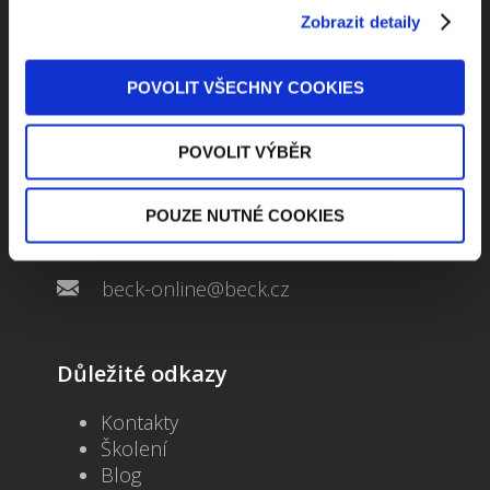
Zobrazit detaily
POVOLIT VŠECHNY COOKIES
Kontaktuje nás
POVOLIT VÝBĚR
Jungmannova 34, 110 00 Praha
POUZE NUTNÉ COOKIES
+420 733 661 882
beck-online@beck.cz
Důležité odkazy
Kontakty
Školení
Blog