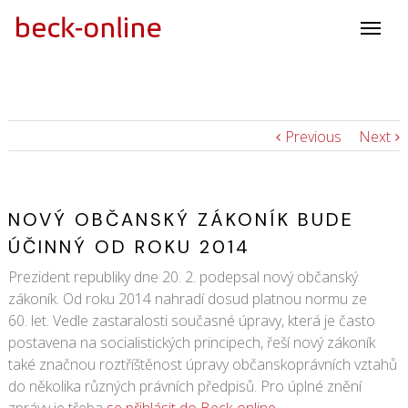
Previous
Next
NOVÝ OBČANSKÝ ZÁKONÍK BUDE
ÚČINNÝ OD ROKU 2014
Prezident republiky dne 20. 2. podepsal nový občanský
zákoník. Od roku 2014 nahradí dosud platnou normu ze
60. let. Vedle zastaralosti současné úpravy, která je často
postavena na socialistických principech, řeší nový zákoník
také značnou roztříštěnost úpravy občanskoprávních vztahů
do několika různých právních předpisů. Pro úplné znění