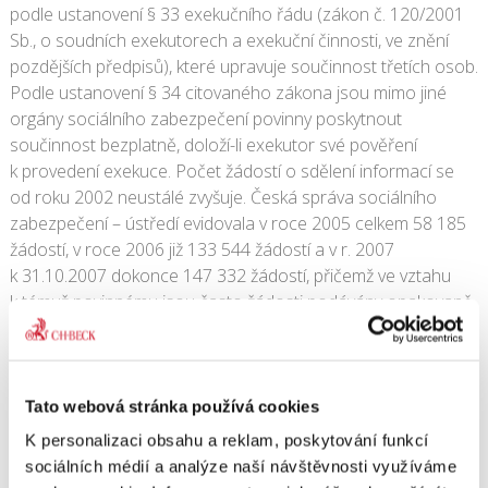
podle ustanovení § 33 exekučního řádu (zákon č. 120/2001
Sb., o soudních exekutorech a exekuční činnosti, ve znění
pozdějších předpisů), které upravuje součinnost třetích osob.
Podle ustanovení § 34 citovaného zákona jsou mimo jiné
orgány sociálního zabezpečení povinny poskytnout
součinnost bezplatně, doloží-li exekutor své pověření
k provedení exekuce. Počet žádostí o sdělení informací se
od roku 2002 neustálé zvyšuje. Česká správa sociálního
zabezpečení – ústředí evidovala v roce 2005 celkem 58 185
žádostí, v roce 2006 již 133 544 žádostí a v r. 2007
k 31.10.2007 dokonce 147 332 žádostí, přičemž ve vztahu
k témuž povinnému jsou často žádosti podávány opakovaně.
Podle vlády (zpráva z ledna 2009) je však navrhovaný zákon
nesystematický a zbytečně zvyšuje náklady exekutorského
řízení. V prvním čtení byl přikázán Ústavně právnímu výboru,
Tato webová stránka používá cookies
který jej v nejbližší době projedná. Navrhovaná účinnost je
prvním dnem třetího kalendářního měsíce následujícího po
K personalizaci obsahu a reklam, poskytování funkcí
dni vyhlášení.
sociálních médií a analýze naší návštěvnosti využíváme