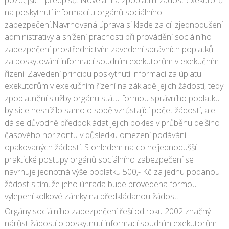
pozdějších předpisů. Novela má zpoplatnit žádost exekutorů
na poskytnutí informací u orgánů sociálního
zabezpečení.
Navrhovaná úprava si klade za cíl zjednodušení
administrativy a snížení pracnosti při provádění sociálního
zabezpečení prostřednictvím zavedení správních poplatků
za poskytování informací soudním exekutorům v exekučním
řízení. Zavedení principu poskytnutí informací za úplatu
exekutorům v exekučním řízení na základě jejich žádostí, tedy
zpoplatnění služby orgánu státu formou správního poplatku
by sice nesnížilo samo o sobě vzrůstající počet žádostí, ale
dá se důvodně předpokládat jejich pokles v průběhu delšího
časového horizontu v důsledku omezení podávání
opakovaných žádostí. S ohledem na co nejjednodušší
praktické postupy orgánů sociálního zabezpečení se
navrhuje jednotná výše poplatku 500,- Kč za jednu podanou
žádost s tím, že jeho úhrada bude provedena formou
vylepení kolkové zámky na předkládanou žádost.
Orgány sociálního zabezpečení řeší od roku 2002 značný
nárůst žádostí o poskytnutí informací soudním exekutorům