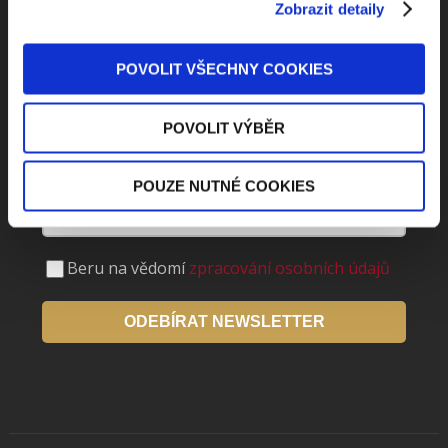
Odebírejte Beck-online
Zobrazit detaily
NEWS
POVOLIT VŠECHNY COOKIES
Dostávejte od nás pravidelný měsíční souhrn
POVOLIT VÝBĚR
toho nejpopulárnějšího obsahu.
POUZE NUTNÉ COOKIES
Beru na vědomí
zpracování osobních údajů
ODEBÍRAT NEWSLETTER