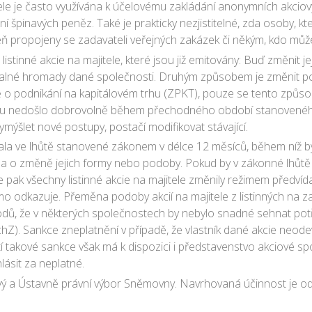
itele je často využívána k účelovému zakládání anonymních akci
í špinavých peněz. Také je prakticky nezjistitelné, zda osoby, kt
veň propojeny se zadavateli veřejných zakázek či někým, kdo může
listinné akcie na majitele, které jsou již emitovány: Buď změnit j
i valné hromady dané společnosti. Druhým způsobem je změnit pod
 o podnikání na kapitálovém trhu (ZPKT), pouze se tento způsob
k němu nedošlo dobrovolně během přechodného období stanovené
mýšlet nové postupy, postačí modifikovat stávající.
ala ve lhůtě stanovené zákonem v délce 12 měsíců, během níž b
odla o změně jejich formy nebo podoby. Pokud by v zákonné lhůtě 
 se pak všechny listinné akcie na majitele změnily režimem před
mo odkazuje. Přeměna podoby akcií na majitele z listinných na 
dů, že v některých společnostech by nebylo snadné sehnat potř
hZ). Sankce zneplatnění v případě, že vlastník dané akcie neode
Využití takové sankce však má k dispozici i představenstvo akciové
ásit za neplatné.
 a Ústavně právní výbor Sněmovny. Navrhovaná účinnost je od 