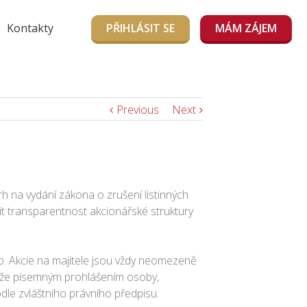
Kontakty
PŘIHLÁSIT SE
MÁM ZÁJEM
Previous
Next
h na vydání zákona o zrušení listinných
it transparentnost akcionářské struktury
no. Akcie na majitele jsou vždy neomezeně
rokáže písemným prohlášením osoby,
dle zvláštního právního předpisu.