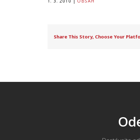
1. 3. 2010
|
OBSAH
Share This Story, Choose Your Platf
Ode