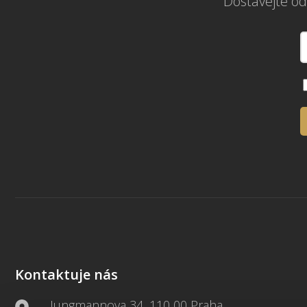
Dostávejte od
Kontaktuje nás
Jungmannova 34, 110 00 Praha