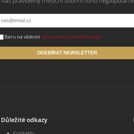
 nás pravidelný měsíční souhrn toho nejpopulárn
Beru na vědomí
zpracování osobních údajů
ODEBÍRAT NEWSLETTER
Důležité odkazy
Kontakty