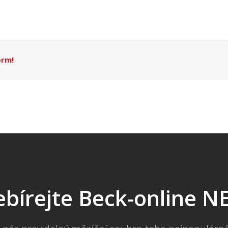
orm!
bírejte Beck-online 