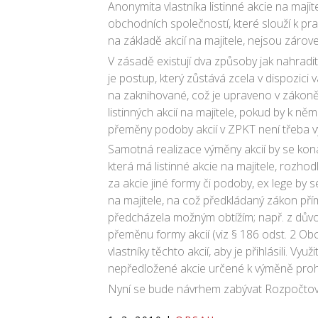
Anonymita vlastníka listinné akcie na maj
obchodních společností, které slouží k pran
na základě akcií na majitele, nejsou záro
V zásadě existují dva způsoby jak nahradit 
je postup, který zůstává zcela v dispozic
na zaknihované, což je upraveno v zákoně
listinných akcií na majitele, pokud by 
přeměny podoby akcií v ZPKT není třeba vy
Samotná realizace výměny akcií by se kon
která má listinné akcie na majitele, rozh
za akcie jiné formy či podoby, ex lege by
na majitele, na což předkládaný zákon pří
předcházela možným obtížím; např. z důvo
přeměnu formy akcií (viz § 186 odst. 2 Obc
vlastníky těchto akcií, aby je přihlásili. 
nepředložené akcie určené k výměně prohl
Nyní se bude návrhem zabývat Rozpočtový