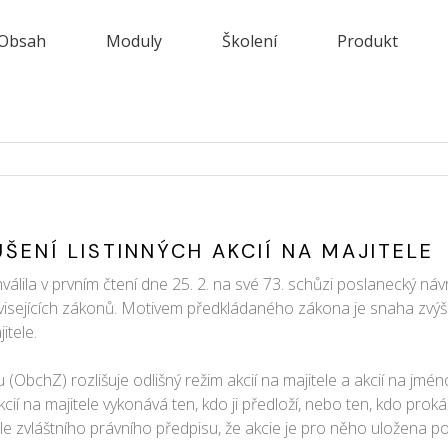
Obsah
Moduly
Školení
Produkt
ŠENÍ LISTINNÝCH AKCIÍ NA MAJITELE
la v prvním čtení dne 25. 2. na své 73. schůzi poslanecký návr
uvisejících zákonů. Motivem předkládaného zákona je snaha zvýš
itele.
(ObchZ) rozlišuje odlišný režim akcií na majitele a akcií na jmé
kcií na majitele vykonává ten, kdo ji předloží, nebo ten, kdo p
 zvláštního právního předpisu, že akcie je pro něho uložena po