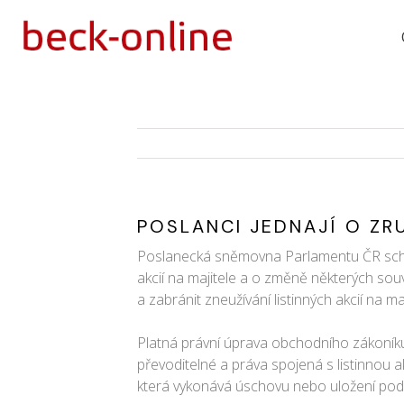
POSLANCI JEDNAJÍ O ZRU
Poslanecká sněmovna Parlamentu ČR schváli
akcií na majitele a o změně některých so
a zabránit zneužívání listinných akcií na maj
Platná právní úprava obchodního zákoníku 
převoditelné a práva spojená s listinnou a
která vykonává úschovu nebo uložení podle