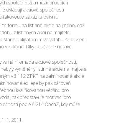
ových společností a mezinárodních
eré ovládají akciové společnosti
 takovouto zakázku ovlivnit.
ejich formu na listinné akcie na jméno, což
obu z listinných akcií na majitele
 stane obligatorním ve vztahu ke zrušení
ho v zákoně. Díky současné úpravě
y valná hromada akciové společnosti,
nebyly vyměněny listinné akcie na majitele
vídaným v § 112 ZPKT na zaknihované akcie
zaknihované ex lege by pak zároveň
ebnou kvalifikovanou většinu pro
vzdal, tak představuje motivaci pro
 společnosti podle § 214 ObchZ, kdy může
1. 1. 2011.