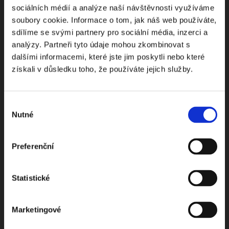
sociálních médií a analýze naší návštěvnosti využíváme
soubory cookie. Informace o tom, jak náš web používáte,
sdílíme se svými partnery pro sociální média, inzerci a
Odebírejte Beck-online
analýzy. Partneři tyto údaje mohou zkombinovat s
dalšími informacemi, které jste jim poskytli nebo které
NEWS
získali v důsledku toho, že používáte jejich služby.
Dostávejte od nás pravidelný měsíční souhrn
Výběr
toho nejpopulárnějšího obsahu.
Nutné
souhlasu
Preferenční
Beru na vědomí
zpracování osobních údajů
Statistické
ODEBÍRAT NEWSLETTER
Marketingové