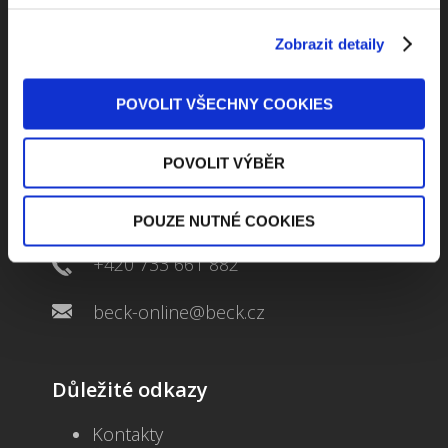
Zobrazit detaily
POVOLIT VŠECHNY COOKIES
Kontaktuje nás
POVOLIT VÝBĚR
Jungmannova 34, 110 00 Praha
POUZE NUTNÉ COOKIES
+420 733 661 882
beck-online@beck.cz
Důležité odkazy
Kontakty