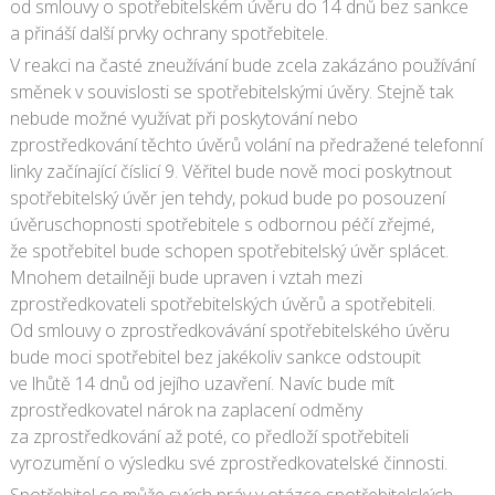
od smlouvy o spotřebitelském úvěru do 14 dnů bez sankce
a přináší další prvky ochrany spotřebitele.
V reakci na časté zneužívání bude zcela zakázáno používání
směnek v souvislosti se spotřebitelskými úvěry. Stejně tak
nebude možné využívat při poskytování nebo
zprostředkování těchto úvěrů volání na předražené telefonní
linky začínající číslicí 9. Věřitel bude nově moci poskytnout
spotřebitelský úvěr jen tehdy, pokud bude po posouzení
úvěruschopnosti spotřebitele s odbornou péčí zřejmé,
že spotřebitel bude schopen spotřebitelský úvěr splácet.
Mnohem detailněji bude upraven i vztah mezi
zprostředkovateli spotřebitelských úvěrů a spotřebiteli.
Od smlouvy o zprostředkovávání spotřebitelského úvěru
bude moci spotřebitel bez jakékoliv sankce odstoupit
ve lhůtě 14 dnů od jejího uzavření. Navíc bude mít
zprostředkovatel nárok na zaplacení odměny
za zprostředkování až poté, co předloží spotřebiteli
vyrozumění o výsledku své zprostředkovatelské činnosti.
Spotřebitel se může svých práv v otázce spotřebitelských