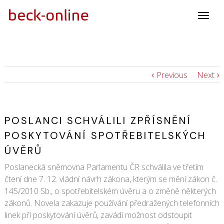
Previous
Next
POSLANCI SCHVÁLILI ZPŘÍSNĚNÍ
POSKYTOVÁNÍ SPOTŘEBITELSKÝCH
ÚVĚRŮ
Poslanecká sněmovna Parlamentu ČR schválila ve třetím
čtení dne 7. 12. vládní návrh zákona, kterým se mění zákon č.
145/2010 Sb., o spotřebitelském úvěru a o změně některých
zákonů. Novela zakazuje používání předražených telefonních
linek při poskytování úvěrů, zavádí možnost odstoupit