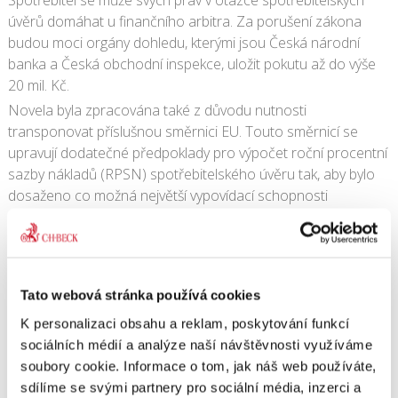
úvěrů domáhat u finančního arbitra. Za porušení zákona
budou moci orgány dohledu, kterými jsou Česká národní
banka a Česká obchodní inspekce, uložit pokutu až do výše
20 mil. Kč.
Novela byla zpracována také z důvodu nutnosti
transponovat příslušnou směrnici EU. Touto směrnicí se
upravují dodatečné předpoklady pro výpočet roční procentní
sazby nákladů (RPSN) spotřebitelského úvěru tak, aby bylo
dosaženo co možná největší vypovídací schopnosti
a srovnatelnosti tohoto ukazatele u spotřebitelských úvěrů,
u nichž nejsou předem známy všechny parametry pro jeho
výpočet (např. kreditní karta, revolvingový či kontokorentní
úvěr aj.).
Tato webová stránka používá cookies
Návrhem se bude nyní zabývat Senát.
K personalizaci obsahu a reklam, poskytování funkcí
sociálních médií a analýze naší návštěvnosti využíváme
10. 12. 2012
|
OBSAH
soubory cookie. Informace o tom, jak náš web používáte,
sdílíme se svými partnery pro sociální média, inzerci a