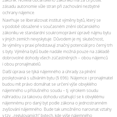
zákoník. Novela občanského zákoníku má za cíl posílit
zásadu autonomie vůle stran při zachování nezbytné
ochrany nájemce.
Navrhuje se liberalizovat institut výměny bytů, který se
v podobě obsažené v současném znění občanského
zákoníku ve standardní soukromoprávní úpravě nájmu bytu
v jiných zemích nevyskytuje. Důvodem je mj. skutečnost,
že výměny v praxi představují značný potenciál pro černý trh
s byty. Výměna bytů bude nadále možná pouze na základě
dobrovolné dohody všech zúčastněných – obou nájemců
i obou pronajímatelů.
Další úprava se týká nájemného a úhrady za plnění
poskytovaná s užíváním bytu (§ 696). Nájemce i pronajímatel
budou mít právo domáhat se určení výše obvyklého
nájemného u příslušného soudu – tj. výrokem soudu
náhradou za takovou dohodu vztahující se k obvyklému
nájemnému pro daný byt podle zákona o jednostranném
zvyšování nájemného. Bude tak umožněno narovnat vztahy
v tzv. „regulovaných“ bytech, kde výše nájemného