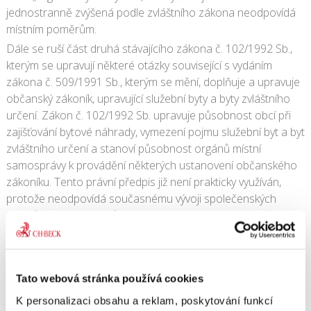
jednostranně zvýšená podle zvláštního zákona neodpovídá
místním poměrům.
Dále se ruší část druhá stávajícího zákona č. 102/1992 Sb.,
kterým se upravují některé otázky související s vydáním
zákona č. 509/1991 Sb., kterým se mění, doplňuje a upravuje
občanský zákoník, upravující služební byty a byty zvláštního
určení. Zákon č. 102/1992 Sb. upravuje působnost obcí při
zajišťování bytové náhrady, vymezení pojmu služební byt a byt
zvláštního určení a stanoví působnost orgánů místní
samosprávy k provádění některých ustanovení občanského
zákoníku. Tento právní předpis již není prakticky využíván,
protože neodpovídá současnému vývoji společenských
vztahů. Nadále však zůstane zachována účast obcí při
zajišťování bytové náhrady a zrušuje se pouze druhá část
upravující služební byty a byty zvláštního určení; institut
služebních bytů bude zrušen. Návrh počítá pouze s možností
Tato webová stránka používá cookies
uzavřít nájem bytu na dobu výkonu práce nájemce pro
pronajímatele s tím, že v intencích této úpravy bude upraven
K personalizaci obsahu a reklam, poskytování funkcí