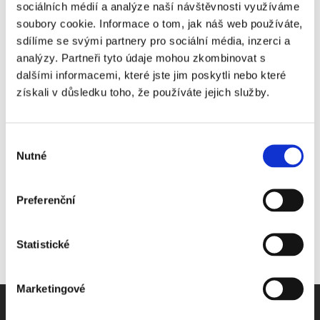
i zánik nájmu v těchto bytech.
sociálních médií a analýze naší návštěvnosti využíváme
soubory cookie. Informace o tom, jak náš web používáte,
K návrhu se nyní vyjádří Senát a prezident.
sdílíme se svými partnery pro sociální média, inzerci a
16. 2. 2011
|
OBSAH
analýzy. Partneři tyto údaje mohou zkombinovat s
dalšími informacemi, které jste jim poskytli nebo které
získali v důsledku toho, že používáte jejich služby.
Share This Story, Choose Your Platform!
Výběr
Nutné
souhlasu
Preferenční
Statistické
Marketingové