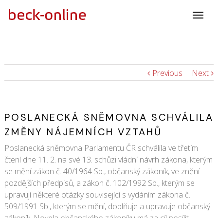
Previous
Next
POSLANECKÁ SNĚMOVNA SCHVÁLILA
ZMĚNY NÁJEMNÍCH VZTAHŮ
Poslanecká sněmovna Parlamentu ČR schválila ve třetím
čtení dne 11. 2. na své 13. schůzi vládní návrh zákona, kterým
se mění zákon č. 40/1964 Sb., občanský zákoník, ve znění
pozdějších předpisů, a zákon č. 102/1992 Sb., kterým se
upravují některé otázky související s vydáním zákona č.
509/1991 Sb., kterým se mění, doplňuje a upravuje občanský