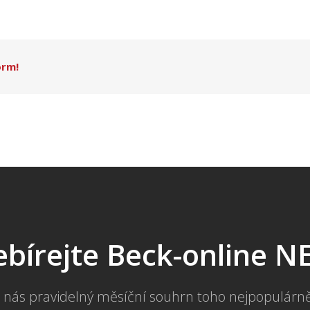
orm!
bírejte Beck-online 
 nás pravidelný měsíční souhrn toho nejpopulárn