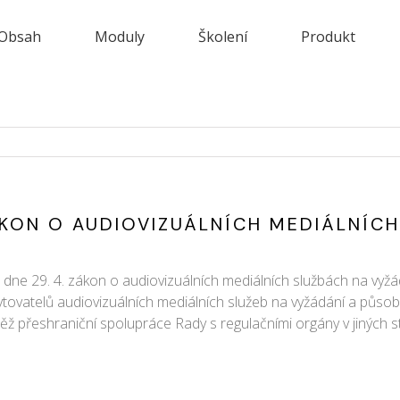
Obsah
Moduly
Školení
Produkt
KON O AUDIOVIZUÁLNÍCH MEDIÁLNÍC
 dne 29. 4. zákon o audiovizuálních mediálních službách na vyž
ytovatelů audiovizuálních mediálních služeb na vyžádání a působ
ovněž přeshraniční spolupráce Rady s regulačními orgány v jiných 