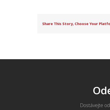
Share This Story, Choose Your Platf
Ode
Dostávejte od