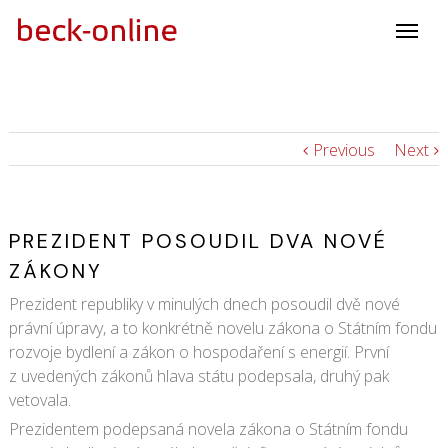
Previous
Next
PREZIDENT POSOUDIL DVA NOVÉ
ZÁKONY
Prezident republiky v minulých dnech posoudil dvě nové
právní úpravy, a to konkrétně novelu zákona o Státním fondu
rozvoje bydlení a zákon o hospodaření s energií. První
z uvedených zákonů hlava státu podepsala, druhý pak
vetovala.
Prezidentem podepsaná novela zákona o Státním fondu