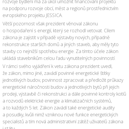
rozvoje bydlení má za úkol umožnit financování projektů
na podporu rozvoje obcí, měst a regionů prostřednictvím
evropského projektu JESSICA.
Větší pozornost však prezident věnoval zákonu
o hospodaření s energií, který se rozhodl vetovat. Cílem
zákona je zajistit v případě výstavby nových, případně
rekonstrukce starších domů a jiných staveb, aby měly tyto
stavby co nejnižší spotřebu energie. Za tímto účele zákon
ukládá stavebníkům celou řadu vynutitelných povinností.
V rámci svého vyjádření k vetu zákona prezident uvedl,
že zákon, mimo jiné, zavádí povinné energetické štítky
jednotlivých budov, povinnost zpracovat a předložit průkazy
energetické náročnosti budov a jednotlivých bytů při jejich
prodeji, výstavbě či rekonstrukci a dále povinné kontroly kotlů
a rozvodů elektrické energie a klimatizačních systémů,
a to každých 5 let. Zákon zavádí také energetické audity
a posudky, kvůli nimž vzniknou nové funkce energetických
specialistů a tím nová administrativní zátěž uživatelů zákona
i státu.