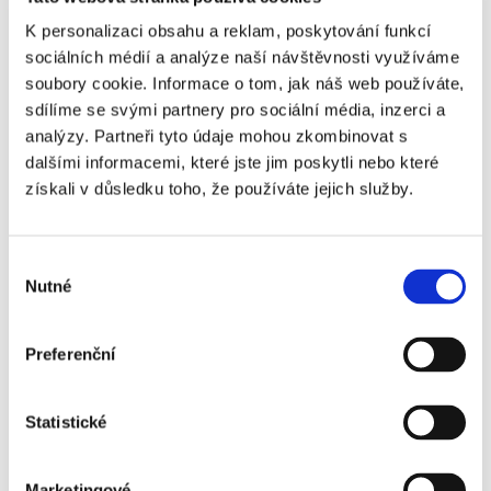
zákon předložila tato vláda.“
K personalizaci obsahu a reklam, poskytování funkcí
Dále by tedy měl být zákon posouzen Poslaneckou
sociálních médií a analýze naší návštěvnosti využíváme
sněmovnou.
soubory cookie. Informace o tom, jak náš web používáte,
Úplné znění vyjádření k oběma uvedeným zákonům je možné
sdílíme se svými partnery pro sociální média, inzerci a
nalézt na internetových stránkách prezidenta republiky.
analýzy. Partneři tyto údaje mohou zkombinovat s
dalšími informacemi, které jste jim poskytli nebo které
16. 8. 2012
|
OBSAH
získali v důsledku toho, že používáte jejich služby.
Výběr
Nutné
souhlasu
Share This Story, Choose Your Platform!
Preferenční
Statistické
Marketingové