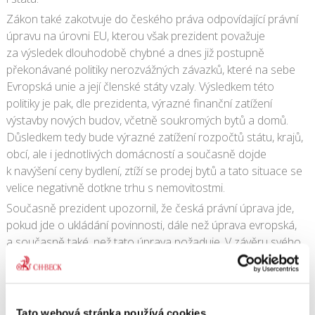
Zákon také zakotvuje do českého práva odpovídající právní
úpravu na úrovni EU, kterou však prezident považuje
za výsledek dlouhodobě chybné a dnes již postupně
překonávané politiky nerozvážných závazků, které na sebe
Evropská unie a její členské státy vzaly. Výsledkem této
politiky je pak, dle prezidenta, výrazné finanční zatížení
výstavby nových budov, včetně soukromých bytů a domů.
Důsledkem tedy bude výrazné zatížení rozpočtů státu, krajů,
obcí, ale i jednotlivých domácností a současně dojde
k navýšení ceny bydlení, ztíží se prodej bytů a tato situace se
velice negativně dotkne trhu s nemovitostmi.
Současně prezident upozornil, že česká právní úprava jde,
pokud jde o ukládání povinnosti, dále než úprava evropská,
a současně také, než tato úprava požaduje. V závěru svého
vyjádření k zákonu prezident dodal: „Svým pojetím a účelem
se zákon řadí vůbec k těm nejhorším a svobodné společnosti
nejškodlivějším zákonům, o jejichž podpis jsem byl jako
prezident republiky kdy požádán. Je překvapivé, že takový
Tato webová stránka používá cookies